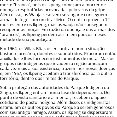
morte “branca”, pois os Ikpeng começam a morrer de
doenças respiratórias provocadas pelo vírus da gripe.
Além disso, os Wauja resolvem se vingar e conseguem
armas de fogo com um brasileiro. O conflito provoca 12
mortes entre os Ikpeng, mas os wauja não conseguem
recuperar as moças. Em razão da doença e das armas dos
“brancos”, os Ikpeng perdem assim em poucos meses
metade de sua população.
Em 1964, os Villas-Bôas os encontram numa situação
bastante precária, doentes e subnutridos. Procuram então
auxilia-los e lhes fornecem instrumentos de metal. Mas os
grupos não-indígenas que invadem a região ameaçam
cada vez mais a sua existência, trazem-lhes novas doenças
e, em 1967, os Ikpeng aceitam a transferência para outro
território, dentro dos limites do Parque.
Sob a proteção das autoridades do Parque Indígena do
Xingu, os Ikpeng entram numa fase de dependência. Do
ponto de vista sanitário e alimentar, recebem o apoio
cotidiano do posto indígena. Além disso, os indigenistas
estimulam os outros povos do Parque a serem generosos
com seu antigo inimigo. Assim, os Ikpeng se dispersaram