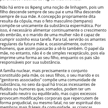
Não há entre os Ikpeng uma noção de linhagem, pois um
filho descende sempre de seu pai e uma filha descende
sempre de sua mãe. A concepção propriamente dita
resulta da cópula, mas o feto masculino (tempano)
compõe-se unicamente da substância espermática. Por
isso, é necessário alimentar continuamente o crescimento
do embrião, e o marido de uma mulher não é capaz de
cumprir sozinho essa tarefa. Para tal, servirão os amantes
regulares da futura mãe e, ocasionalmente, outros
homens, que assim passarão a sê-lo também. O papel da
mãe, no entanto, não é o de simples receptáculo, pois ela
imprime uma forma ao seu filho, enquanto os pais são
responsáveis por sua substância.
A família nuclear, mais precisamente o conjunto
constituído pela mãe, os seus filhos, o seu marido e os
“genitores associados” compõe uma comunidade de
substância, no seio da qual há trocas incessantes de
fluidos ou humores que, somados, podem ter um
resultado neutro ou equilibrado, mas cujos excessos
provocam modificações corporais que repercutem de
forma prejudicial, ou mesmo fatal, no ser espiritual dos
membros mais frágeis da comunidade, as crianças.