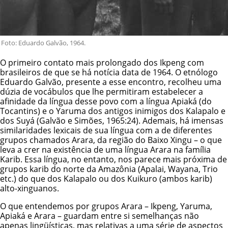
Foto: Eduardo Galvão, 1964.
O primeiro contato mais prolongado dos Ikpeng com
brasileiros de que se há notícia data de 1964. O etnólogo
Eduardo Galvão, presente a esse encontro, recolheu uma
dúzia de vocábulos que lhe permitiram estabelecer a
afinidade da língua desse povo com a língua
Apiaká
(do
Tocantins) e o Yaruma dos antigos inimigos dos
Kalapalo
e
dos Suyá (Galvão e Simões, 1965:24). Ademais, há imensas
similaridades lexicais de sua língua com a de diferentes
grupos chamados Arara, da região do Baixo Xingu – o que
leva a crer na existência de uma língua Arara na família
Karib. Essa língua, no entanto, nos parece mais próxima de
grupos karib do norte da Amazônia (Apalai,
Wayana
, Trio
etc.) do que dos Kalapalo ou dos
Kuikuro
(ambos karib)
alto-xinguanos.
O que entendemos por grupos Arara – Ikpeng, Yaruma,
Apiaká e Arara – guardam entre si semelhanças não
apenas lingüísticas, mas relativas a uma série de aspectos