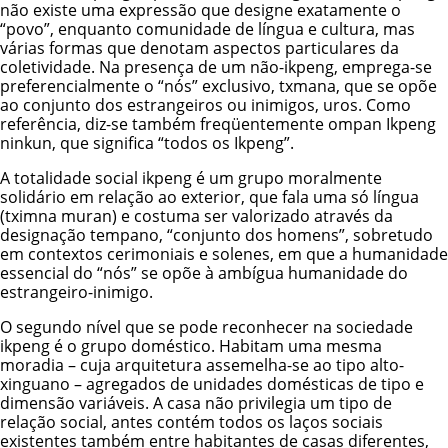
não existe uma expressão que designe exatamente o
“povo”, enquanto comunidade de língua e cultura, mas
várias formas que denotam aspectos particulares da
coletividade. Na presença de um não-ikpeng, emprega-se
preferencialmente o “nós” exclusivo, txmana, que se opõe
ao conjunto dos estrangeiros ou inimigos, uros. Como
referência, diz-se também freqüentemente ompan Ikpeng
ninkun, que significa “todos os Ikpeng”.
A totalidade social ikpeng é um grupo moralmente
solidário em relação ao exterior, que fala uma só língua
(tximna muran) e costuma ser valorizado através da
designação tempano, “conjunto dos homens”, sobretudo
em contextos cerimoniais e solenes, em que a humanidade
essencial do “nós” se opõe à ambígua humanidade do
estrangeiro-inimigo.
O segundo nível que se pode reconhecer na sociedade
ikpeng é o grupo doméstico. Habitam uma mesma
moradia – cuja arquitetura assemelha-se ao tipo alto-
xinguano – agregados de unidades domésticas de tipo e
dimensão variáveis. A casa não privilegia um tipo de
relação social, antes contém todos os laços sociais
existentes também entre habitantes de casas diferentes,