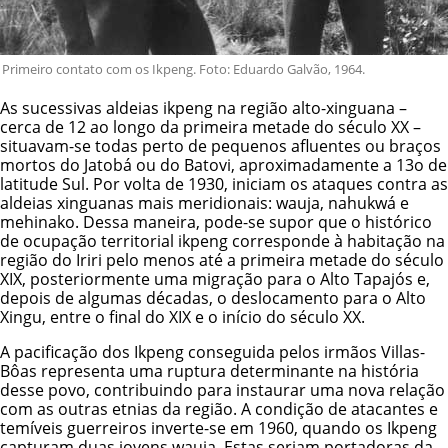
Primeiro contato com os Ikpeng. Foto: Eduardo Galvão, 1964.
As sucessivas aldeias ikpeng na região alto-xinguana –
cerca de 12 ao longo da primeira metade do século XX –
situavam-se todas perto de pequenos afluentes ou braços
mortos do Jatobá ou do Batovi, aproximadamente a 13o de
latitude Sul. Por volta de 1930, iniciam os ataques contra as
aldeias xinguanas mais meridionais: wauja,
nahukwá
e
mehinako
. Dessa maneira, pode-se supor que o histórico
de ocupação territorial ikpeng corresponde à habitação na
região do Iriri pelo menos até a primeira metade do século
XIX, posteriormente uma migração para o Alto Tapajós e,
depois de algumas décadas, o deslocamento para o Alto
Xingu, entre o final do XIX e o início do século XX.
A pacificação dos Ikpeng conseguida pelos irmãos Villas-
Bôas representa uma ruptura determinante na história
desse povo, contribuindo para instaurar uma nova relação
com as outras etnias da região. A condição de atacantes e
temíveis guerreiros inverte-se em 1960, quando os Ikpeng
capturam duas jovens wauja. Estas seriam portadoras da