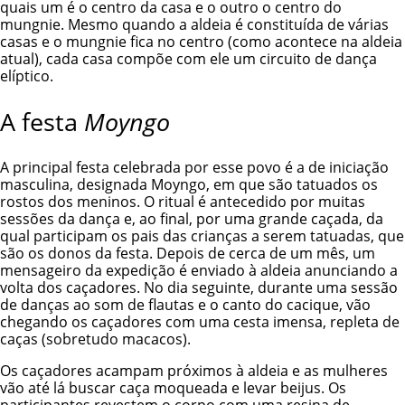
quais um é o centro da casa e o outro o centro do
mungnie. Mesmo quando a aldeia é constituída de várias
casas e o mungnie fica no centro (como acontece na aldeia
atual), cada casa compõe com ele um circuito de dança
elíptico.
A festa
Moyngo
A principal festa celebrada por esse povo é a de iniciação
masculina, designada Moyngo, em que são tatuados os
rostos dos meninos. O ritual é antecedido por muitas
sessões da dança e, ao final, por uma grande caçada, da
qual participam os pais das crianças a serem tatuadas, que
são os donos da festa. Depois de cerca de um mês, um
mensageiro da expedição é enviado à aldeia anunciando a
volta dos caçadores. No dia seguinte, durante uma sessão
de danças ao som de flautas e o canto do cacique, vão
chegando os caçadores com uma cesta imensa, repleta de
caças (sobretudo macacos).
Os caçadores acampam próximos à aldeia e as mulheres
vão até lá buscar caça moqueada e levar beijus. Os
participantes revestem o corpo com uma resina de