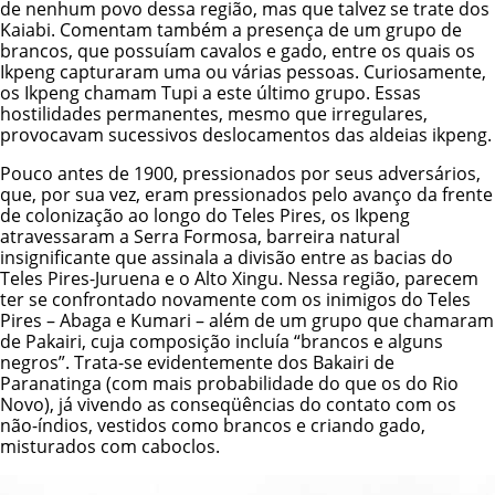
de nenhum povo dessa região, mas que talvez se trate dos
Kaiabi
. Comentam também a presença de um grupo de
brancos, que possuíam cavalos e gado, entre os quais os
Ikpeng capturaram uma ou várias pessoas. Curiosamente,
os Ikpeng chamam Tupi a este último grupo. Essas
hostilidades permanentes, mesmo que irregulares,
provocavam sucessivos deslocamentos das aldeias ikpeng.
Pouco antes de 1900, pressionados por seus adversários,
que, por sua vez, eram pressionados pelo avanço da frente
de colonização ao longo do Teles Pires, os Ikpeng
atravessaram a Serra Formosa, barreira natural
insignificante que assinala a divisão entre as bacias do
Teles Pires-Juruena e o Alto Xingu. Nessa região, parecem
ter se confrontado novamente com os inimigos do Teles
Pires – Abaga e Kumari – além de um grupo que chamaram
de Pakairi, cuja composição incluía “brancos e alguns
negros”. Trata-se evidentemente dos
Bakairi
de
Paranatinga (com mais probabilidade do que os do Rio
Novo), já vivendo as conseqüências do contato com os
não-índios, vestidos como brancos e criando gado,
misturados com caboclos.