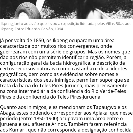
Ikpeng junto ao avião que levou a expedição liderada pelos Villas Bôas aos
Ikpeng. Foto: Eduardo Galvão, 1964.
Já por volta de 1850, os Ikpeng ocuparam uma área
caracterizada por muitos rios convergentes, onde
guerrearam com uma série de grupos. Mas os nomes que
dão aos rios não permitem identificar a região. Porém, a
configuração geral da bacia hidrográfica, a descrição de
certos recursos naturais (como castanha) e de acidentes
geográficos, bem como as evidências sobre nomes e
características dos seus inimigos, permitem supor que se
trata da bacia do Teles Pires-Juruena, mais precisamente
na zona intermediária da confluência do Rio Verde-Teles
Pires e da confluência do Teles Pires-Juruena.
Quanto aos inimigos, eles mencionam os Tapaugwo e os
Abaga, estes podendo corresponder aos Apiaká, que nesse
período (entre 1850-1900) ocupavam uma área entre o
Juruena e seu afluente Arinos. Também fazem referência
aos Kumari, que não corresponde à designação conhecida