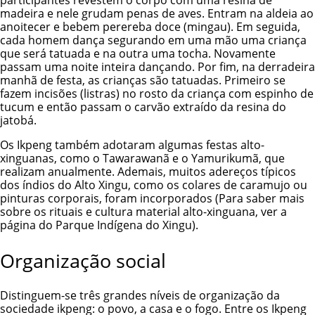
madeira e nele grudam penas de aves. Entram na aldeia ao
anoitecer e bebem perereba doce (mingau). Em seguida,
cada homem dança segurando em uma mão uma criança
que será tatuada e na outra uma tocha. Novamente
passam uma noite inteira dançando. Por fim, na derradeira
manhã de festa, as crianças são tatuadas. Primeiro se
fazem incisões (listras) no rosto da criança com espinho de
tucum e então passam o carvão extraído da resina do
jatobá.
Os Ikpeng também adotaram algumas festas alto-
xinguanas, como o Tawarawanã e o Yamurikumã, que
realizam anualmente. Ademais, muitos adereços típicos
dos índios do Alto Xingu, como os colares de caramujo ou
pinturas corporais, foram incorporados (Para saber mais
sobre os rituais e cultura material alto-xinguana, ver a
página do Parque Indígena do Xingu).
Organização social
Distinguem-se três grandes níveis de organização da
sociedade ikpeng: o povo, a casa e o fogo. Entre os Ikpeng