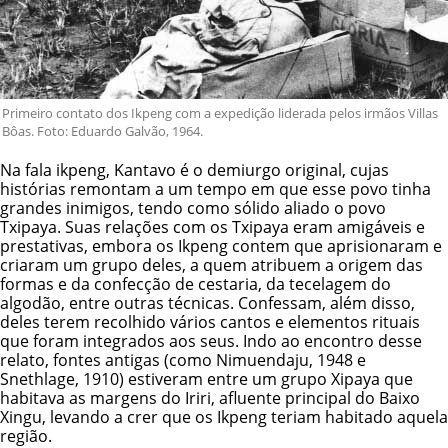
Primeiro contato dos Ikpeng com a expedição liderada pelos irmãos Villas
Bôas. Foto: Eduardo Galvão, 1964.
Na fala ikpeng, Kantavo é o demiurgo original, cujas
histórias remontam a um tempo em que esse povo tinha
grandes inimigos, tendo como sólido aliado o povo
Txipaya. Suas relações com os Txipaya eram amigáveis e
prestativas, embora os Ikpeng contem que aprisionaram e
criaram um grupo deles, a quem atribuem a origem das
formas e da confecção de cestaria, da tecelagem do
algodão, entre outras técnicas. Confessam, além disso,
deles terem recolhido vários cantos e elementos rituais
que foram integrados aos seus. Indo ao encontro desse
relato, fontes antigas (como Nimuendaju, 1948 e
Snethlage, 1910) estiveram entre um grupo Xipaya que
habitava as margens do Iriri, afluente principal do Baixo
Xingu, levando a crer que os Ikpeng teriam habitado aquela
região.