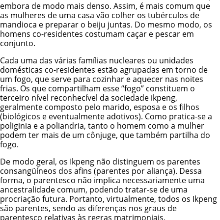
embora de modo mais denso. Assim, é mais comum que
as mulheres de uma casa vão colher os tubérculos de
mandioca e preparar o beiju juntas. Do mesmo modo, os
homens co-residentes costumam caçar e pescar em
conjunto.
Cada uma das várias famílias nucleares ou unidades
domésticas co-residentes estão agrupadas em torno de
um fogo, que serve para cozinhar e aquecer nas noites
frias. Os que compartilham esse “fogo” constituem o
terceiro nível reconhecível da sociedade ikpeng,
geralmente composto pelo marido, esposa e os filhos
(biológicos e eventualmente adotivos). Como pratica-se a
poliginia e a poliandria, tanto o homem como a mulher
podem ter mais de um cônjuge, que também partilha do
fogo.
De modo geral, os Ikpeng não distinguem os parentes
consangüíneos dos afins (parentes por aliança). Dessa
forma, o parentesco não implica necessariamente uma
ancestralidade comum, podendo tratar-se de uma
procriação futura. Portanto, virtualmente, todos os Ikpeng
são parentes, sendo as diferenças nos graus de
parentesco relativas às regras matrimoniais.