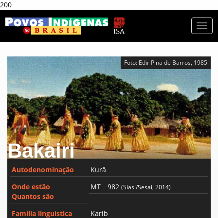
200
Togg
navi
Foto: Edir Pina de Barros, 1985
Bakairi
Autodenominação
Kurâ
Onde estão
MT
982
(Siasi/Sesai, 2014)
Quantos são
Família linguística
Karib