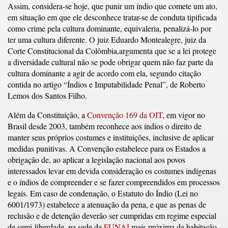
Assim, considera-se hoje, que punir um índio que comete um ato,
em situação em que ele desconhece tratar-se de conduta tipificada
como crime pela cultura dominante, equivaleria, penalizá-lo por
ter uma cultura diferente. O juiz Eduardo Montealegre, juiz da
Corte Constitucional da Colômbia,argumenta que se a lei protege
a diversidade cultural não se pode obrigar quem não faz parte da
cultura dominante a agir de acordo com ela, segundo citação
contida no artigo “Índios e Imputabilidade Penal”, de Roberto
Lemos dos Santos Filho.
Além da Constituição, a
Convenção 169 da OIT
, em vigor no
Brasil desde 2003, também reconhece aos índios o direito de
manter seus próprios costumes e instituições, inclusive de aplicar
medidas punitivas. A Convenção estabelece para os Estados a
obrigação de, ao aplicar a legislação nacional aos povos
interessados levar em devida consideração os costumes indígenas
e o índios de compreender e se fazer compreendidos em processos
legais. Em caso de condenação, o Estatuto do Índio (Lei no
6001/1973) estabelece a atenuação da pena, e que as penas de
reclusão e de detenção deverão ser cumpridas em regime especial
de semi-liberdade, na sede da
FUNAI
mais próxima da habitação