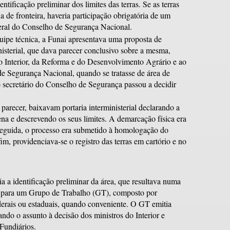
ntificação preliminar dos limites das terras. Se as terras
a de fronteira, haveria participação obrigatória de um
Geral do Conselho de Segurança Nacional.
uipe técnica, a Funai apresentava uma proposta de
sterial, que dava parecer conclusivo sobre a mesma,
o Interior, da Reforma e do Desenvolvimento Agrário e ao
de Segurança Nacional, quando se tratasse de área de
 o secretário do Conselho de Segurança passou a decidir
parecer, baixavam portaria interministerial declarando a
a e descrevendo os seus limites. A demarcação física era
eguida, o processo era submetido à homologação do
im, providenciava-se o registro das terras em cartório e no
a a identificação preliminar da área, que resultava numa
a para um Grupo de Trabalho (GT), composto por
ederais ou estaduais, quando conveniente. O GT emitia
ndo o assunto à decisão dos ministros do Interior e
Fundiários.