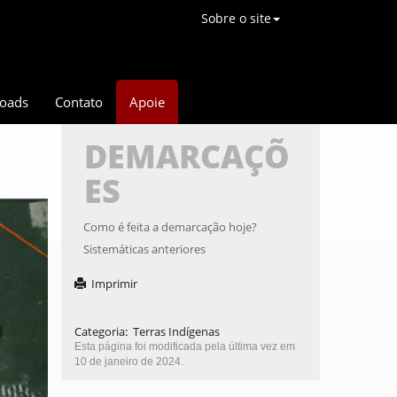
Sobre o site
oads
Contato
Apoie
DEMARCAÇÕ
ES
ext
Como é feita a demarcação hoje?
Sistemáticas anteriores
Imprimir
Categoria
:
Terras Indígenas
Esta página foi modificada pela última vez em
10 de janeiro de 2024.