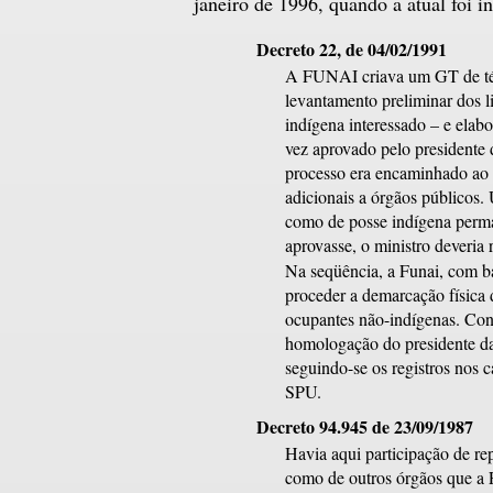
janeiro de 1996, quando a atual foi i
Decreto 22, de 04/02/1991
A FUNAI criava um GT de téc
levantamento preliminar dos l
indígena interessado – e elabo
vez aprovado pelo presidente
processo era encaminhado ao m
adicionais a órgãos públicos.
como de posse indígena perma
aprovasse, o ministro deveria
Na seqüência, a Funai, com ba
proceder a demarcação física d
ocupantes não-indígenas. Con
homologação do presidente da
seguindo-se os registros nos 
SPU.
Decreto 94.945 de 23/09/1987
Havia aqui participação de rep
como de outros órgãos que a F