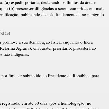
(a)
ra:
expedir portaria, declarando os limites da área e
(b)
a; ou
prescrever diligências a serem cumpridas em mais
entificação, publicando decisão fundamentada no parágrafo
sica
ai promove a sua demarcação física, enquanto o Incra
Reforma Agrária), em caráter prioritário, procederá ao
s não indígenas.
por fim, ser submetido ao Presidente da República para
 registrada, em até 30 dias após a homologação, no
spondente e na SPU (Secretaria de Patrimônio da União).