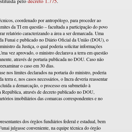
nstituída pelo
decreto 1.775
.
nicos, coordenado por antropólogo, para proceder ao
imites da TI em questão – facultada a participação do povo
rar relatório caracterizando a área a ser demarcada. Uma
 da Funai e publicado no Diário Oficial da União (DOU), o
inistro da Justiça, o qual poderia solicitar informações
 Uma vez aprovado, o ministro declarava a terra em questão
nente, através de portaria publicada no DOU. Caso não
 reexaminar o caso em 30 dias.
se nos limites declarados na portaria do ministro, poderia
a terra e, nos casos necessários, o Incra deveria reassentar
cluída a demarcação, o processo era submetido à
 República, através de decreto publicado no DOU,
cartórios imobiliários das comarcas correspondentes e no
resentantes dos órgãos fundiários federal e estadual, bem
unai julgasse conveniente, na equipe técnica do órgão