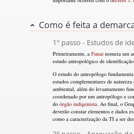
Como é feita a demarc
1º passo - Estudos de id
Primeiramente, a
Funai
nomeia um ant
estudo antropológico de identificaçã
O estudo do antropólogo fundamenta o
estudos complementares de natureza et
ambiental, além do levantamento fund
coordenado por um antropólogo e com
do
órgão indigenista
. Ao final, o Gru
deverão constar elementos e dados esp
como a caracterização da TI a ser de
2º passo - Aprovação da