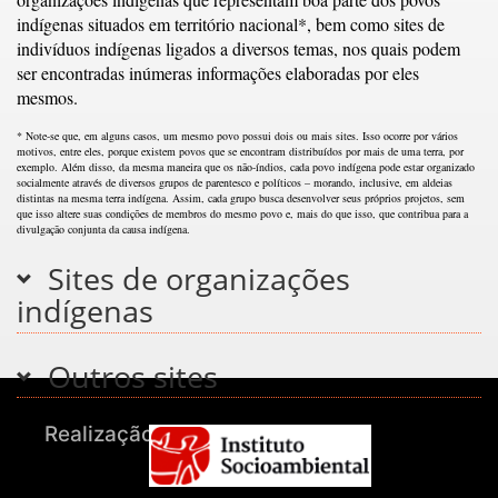
indígenas situados em território nacional*, bem como sites de
indivíduos indígenas ligados a diversos temas, nos quais podem
ser encontradas inúmeras informações elaboradas por eles
mesmos.
* Note-se que, em alguns casos, um mesmo povo possui dois ou mais sites. Isso ocorre por vários
motivos, entre eles, porque existem povos que se encontram distribuídos por mais de uma terra, por
exemplo. Além disso, da mesma maneira que os não-índios, cada povo indígena pode estar organizado
socialmente através de diversos grupos de parentesco e políticos – morando, inclusive, em aldeias
distintas na mesma terra indígena. Assim, cada grupo busca desenvolver seus próprios projetos, sem
que isso altere suas condições de membros do mesmo povo e, mais do que isso, que contribua para a
divulgação conjunta da causa indígena.
Sites de organizações
indígenas
Outros sites