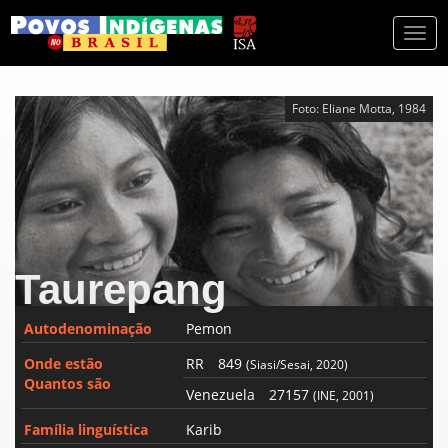
Togg
navi
Foto: Eliane Motta, 1984
Taurepang
Autodenominação
Pemon
Onde estão
RR
849
(Siasi/Sesai, 2020)
Quantos são
Venezuela
27157
(INE, 2001)
Família linguística
Karib