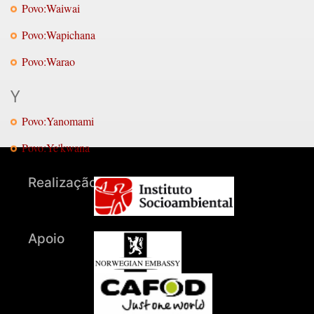
Povo:Waiwai
Povo:Wapichana
Povo:Warao
Y
Povo:Yanomami
Povo:Ye'kwana