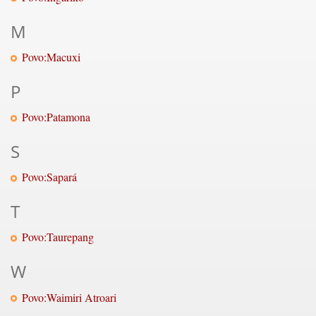
M
Povo:Macuxi
P
Povo:Patamona
S
Povo:Sapará
T
Povo:Taurepang
W
Povo:Waimiri Atroari