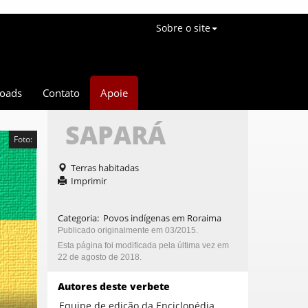
Sobre o site
oads
Contato
Apoie
SAPARÁ
Foto:
Terras habitadas
Imprimir
Categoria
:
Povos indígenas em Roraima
Publicado originalmente em 03/2015.
Esta página foi modificada pela última vez em
22 de agosto de 2018.
Autores deste verbete
Equipe de edição da Enciclopédia