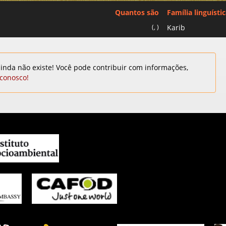
Quantos são
Família linguísti
(, )
Karib
inda não existe! Você pode contribuir com informações,
 conosco!