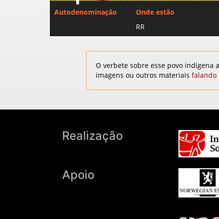
Autodenominação
Onde estão
RR
O verbete sobre esse povo indígena a
imagens ou outros materiais
falando