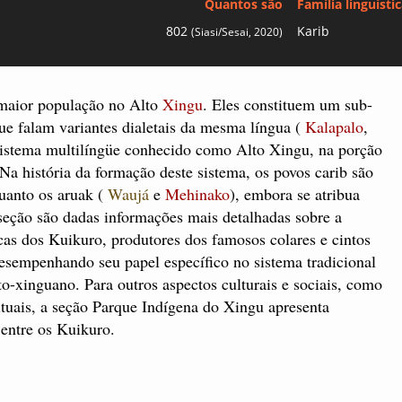
Quantos são
Família linguísti
802
Karib
(Siasi/Sesai, 2020)
 maior população no Alto
Xingu
. Eles constituem um sub-
ue falam variantes dialetais da mesma língua (
Kalapalo
,
sistema multilíngüe conhecido como Alto Xingu, na porção
 Na história da formação deste sistema, os povos carib são
uanto os aruak (
Waujá
e
Mehinako
), embora se atribua
 seção são dadas informações mais detalhadas sobre a
sticas dos Kuikuro, produtores dos famosos colares e cintos
esempenhando seu papel específico no sistema tradicional
o-xinguano. Para outros aspectos culturais e sociais, como
tuais, a seção Parque Indígena do Xingu apresenta
entre os Kuikuro.