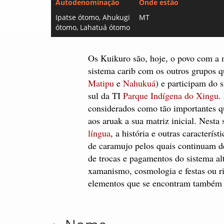
Autodenominação
Onde estão
Ipatse ótomo, Ahukugi
MT
ótomo, Lahatuá ótomo
Os Kuikuro são, hoje, o povo com a
sistema carib com os outros grupos q
Matipu
e
Nahukuá
) e participam do 
sul da TI
Parque Indígena do Xingu
.
considerados como tão importantes q
aos aruak a sua matriz inicial. Nesta
língua
, a história e outras caracterí
de caramujo pelos quais continuam d
de trocas e pagamentos do sistema alt
xamanismo, cosmologia e festas ou ri
elementos que se encontram também 