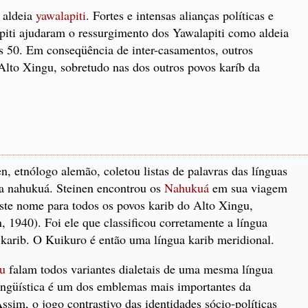
 aldeia
yawalapiti
. Fortes e intensas alianças políticas e
piti ajudaram o ressurgimento dos Yawalapiti como aldeia
os 50. Em conseqüência de inter-casamentos, outros
lto Xingu, sobretudo nas dos outros povos karíb da
, etnólogo alemão, coletou listas de palavras das línguas
gua nahukuá. Steinen encontrou os
Nahukuá
em sua viagem
ste nome para todos os povos karib do Alto Xingu,
 1940). Foi ele que classificou corretamente a língua
karib. O Kuikuro é então uma língua karib meridional.
u
falam todos variantes dialetais de uma mesma língua
lingüística é um dos emblemas mais importantes da
Assim, o jogo contrastivo das identidades sócio-políticas