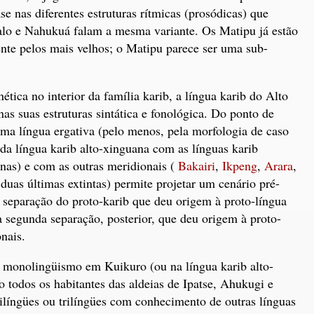
se nas diferentes estruturas rítmicas (prosódicas) que
palo e Nahukuá falam a mesma variante. Os Matipu já estão
nte pelos mais velhos; o Matipu parece ser uma sub-
ética no interior da família karib, a língua karib do Alto
nas suas estruturas sintática e fonológica. Do ponto de
 uma língua ergativa (pelo menos, pela morfologia de caso
a língua karib alto-xinguana com as línguas karib
nas) e com as outras meridionais (
Bakairi
,
Ikpeng
,
Arara
,
duas últimas extintas) permite projetar um cenário pré-
 separação do proto-karib que deu origem à proto-língua
a segunda separação, posterior, que deu origem à proto-
nais.
 monolingüismo em Kuikuro (ou na língua karib alto-
 todos os habitantes das aldeias de Ipatse, Ahukugi e
língües ou trilíngües com conhecimento de outras línguas