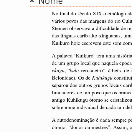
Nome
No final do século XIX o etnólogo al
vários povos das margens do rio Culu
Steinen observava a dificuldade de r
das línguas carib alto-xinguanas, um
Kuikuro hoje escrevem este som com 
A palavra ‘Kuikuro’ tem uma história
de um grupo local que naquela época
ekugu
, “
kuhi
verdadeiro”, à beira de
Belonidae). Os de
Kuhikugu
constitu
separou dos outros grupos locais ca
fundadores de um povo que os branc
antigo Kuhikugu ótomo se cristalizo
sobrenome individual de cada um del
A autodenominação é dada sempre pel
ótomo, “donos ou mestres”. Assim, o