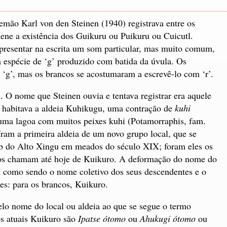
emão Karl von den Steinen (1940) registrava entre os
ene a existência dos Guikuru ou Puikuru ou Cuicutl.
epresentar na escrita um som particular, mas muito comum,
a espécie de ‘g’ produzido com batida da úvula. Os
‘g’, mas os brancos se acostumaram a escrevê-lo com ‘r’.
. O nome que Steinen ouvia e tentava registrar era aquele
 habitava a aldeia Kuhikugu, uma contração de
kuhi
 uma lagoa com muitos peixes kuhi (Potamorraphis, fam.
íram a primeira aldeia de um novo grupo local, que se
rib do Alto Xingu em meados do século XIX; foram eles os
os chamam até hoje de Kuikuro. A deformação do nome do
u como sendo o nome coletivo dos seus descendentes e o
es: para os brancos, Kuikuro.
o nome do local ou aldeia ao que se segue o termo
s atuais Kuikuro são
Ipatse ótomo
ou
Ahukugi ótomo
ou