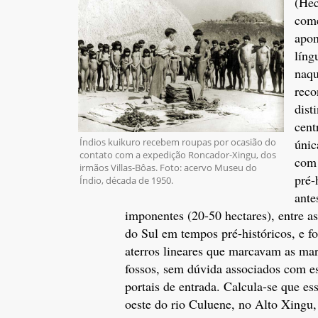
(Hec
come
apon
líng
naqu
reco
dist
cent
únic
Índios kuikuro recebem roupas por ocasião do
contato com a expedição Roncador-Xingu, dos
com 
irmãos Villas-Bôas. Foto: acervo Museu do
pré-
Índio, década de 1950.
ante
imponentes (20-50 hectares), entre a
do Sul em tempos pré-históricos, e f
aterros lineares que marcavam as mar
fossos, sem dúvida associados com es
portais de entrada. Calcula-se que es
oeste do rio Culuene, no Alto Xingu,