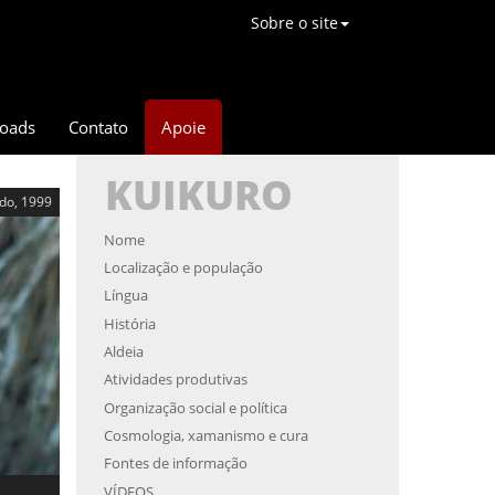
Sobre o site
oads
Contato
Apoie
KUIKURO
rdo, 1999
Nome
Localização e população
Língua
História
Aldeia
Atividades produtivas
Organização social e política
Cosmologia, xamanismo e cura
Fontes de informação
VÍDEOS