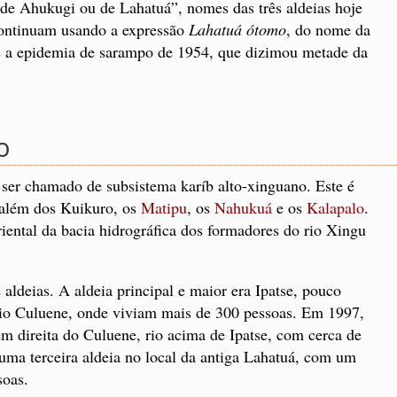
, de Ahukugi ou de Lahatuá”, nomes das três aldeias hoje
 continuam usando a expressão
Lahatuá ótomo
, do nome da
s a epidemia de sarampo de 1954, que dizimou metade da
o
ser chamado de subsistema karíb alto-xinguano. Este é
: além dos Kuikuro, os
Matipu
, os
Nahukuá
e os
Kalapalo
.
oriental da bacia hidrográfica dos formadores do rio Xingu
aldeias. A aldeia principal e maior era Ipatse, pouco
io Culuene, onde viviam mais de 300 pessoas. Em 1997,
m direita do Culuene, rio acima de Ipatse, com cerca de
uma terceira aldeia no local da antiga Lahatuá, com um
soas.