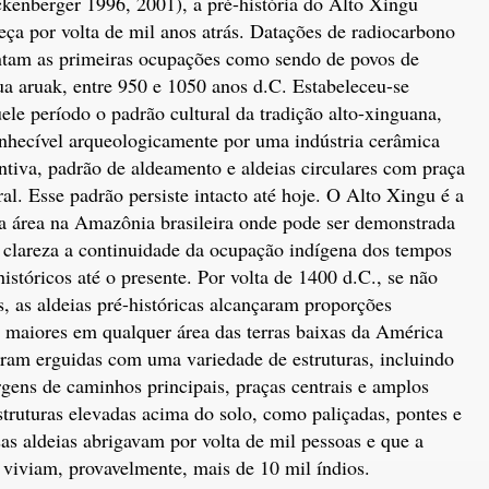
kenberger 1996, 2001), a pré-história do Alto Xingu
ça por volta de mil anos atrás. Datações de radiocarbono
tam as primeiras ocupações como sendo de povos de
ua aruak, entre 950 e 1050 anos d.C. Estabeleceu-se
ele período o padrão cultural da tradição alto-xinguana,
nhecível arqueologicamente por uma indústria cerâmica
intiva, padrão de aldeamento e aldeias circulares com praça
ral. Esse padrão persiste intacto até hoje. O Alto Xingu é a
a área na Amazônia brasileira onde pode ser demonstrada
clareza a continuidade da ocupação indígena dos tempos
históricos até o presente. Por volta de 1400 d.C., se não
s, as aldeias pré-históricas alcançaram proporções
s maiores em qualquer área das terras baixas da América
oram erguidas com uma variedade de estruturas, incluindo
gens de caminhos principais, praças centrais e amplos
truturas elevadas acima do solo, como paliçadas, pontes e
sas aldeias abrigavam por volta de mil pessoas e que a
 viviam, provavelmente, mais de 10 mil índios.