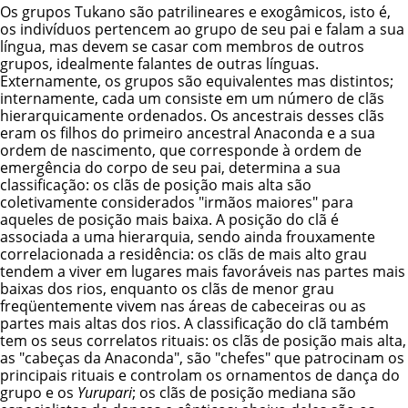
Os grupos Tukano são patrilineares e exogâmicos, isto é,
os indivíduos pertencem ao grupo de seu pai e falam a sua
língua, mas devem se casar com membros de outros
grupos, idealmente falantes de outras línguas.
Externamente, os grupos são equivalentes mas distintos;
internamente, cada um consiste em um número de clãs
hierarquicamente ordenados. Os ancestrais desses clãs
eram os filhos do primeiro ancestral Anaconda e a sua
ordem de nascimento, que corresponde à ordem de
emergência do corpo de seu pai, determina a sua
classificação: os clãs de posição mais alta são
coletivamente considerados "irmãos maiores" para
aqueles de posição mais baixa. A posição do clã é
associada a uma hierarquia, sendo ainda frouxamente
correlacionada a residência: os clãs de mais alto grau
tendem a viver em lugares mais favoráveis nas partes mais
baixas dos rios, enquanto os clãs de menor grau
freqüentemente vivem nas áreas de cabeceiras ou as
partes mais altas dos rios. A classificação do clã também
tem os seus correlatos rituais: os clãs de posição mais alta,
as "cabeças da Anaconda", são "chefes" que patrocinam os
principais rituais e controlam os ornamentos de dança do
grupo e os
Yurupari
; os clãs de posição mediana são