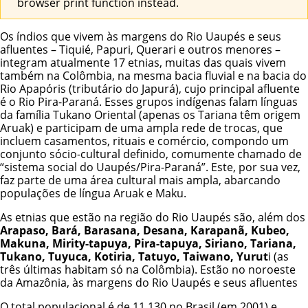
browser print function instead.
Os índios que vivem às margens do Rio Uaupés e seus
afluentes – Tiquié, Papuri, Querari e outros menores –
integram atualmente 17 etnias, muitas das quais vivem
também na Colômbia, na mesma bacia fluvial e na bacia do
Rio Apapóris (tributário do Japurá), cujo principal afluente
é o Rio Pira-Paraná. Esses grupos indígenas falam línguas
da família Tukano Oriental (apenas os
Tariana
têm origem
Aruak) e participam de uma ampla rede de trocas, que
incluem casamentos, rituais e comércio, compondo um
conjunto sócio-cultural definido, comumente chamado de
“sistema social do Uaupés/Pira-Paraná”. Este, por sua vez,
faz parte de uma área cultural mais ampla, abarcando
populações de língua Aruak e
Maku
.
As etnias que estão na região do Rio Uaupés são, além dos
Arapaso
,
Bará
,
Barasana
,
Desana
,
Karapanã
,
Kubeo
,
Makuna
,
Mirity-tapuya
,
Pira-tapuya
,
Siriano
, Tariana,
Tukano, Tuyuca,
Kotiria
, Tatuyo, Taiwano, Yurut
i (as
três últimas habitam só na Colômbia). Estão no noroeste
da Amazônia, às margens do Rio Uaupés e seus afluentes
O total populacional é de 11.130 no Brasil (em 2001) e