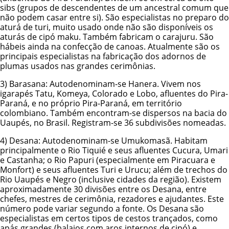
sibs (grupos de descendentes de um ancestral comum que
não podem casar entre si). São especialistas no preparo do
aturá de turi, muito usado onde não são disponíveis os
aturás de cipó maku. Também fabricam o carajuru. São
hábeis ainda na confecção de canoas. Atualmente são os
principais especialistas na fabricação dos adornos de
plumas usados nas grandes cerimônias.
3)
Barasana
: Autodenominam-se Hanera. Vivem nos
igarapés Tatu, Komeya, Colorado e Lobo, afluentes do Pira-
Paraná, e no próprio Pira-Paraná, em território
colombiano. Também encontram-se dispersos na bacia do
Uaupés, no Brasil. Registram-se 36 subdivisões nomeadas.
4)
Desana
: Autodenominam-se Umukomasã. Habitam
principalmente o Rio Tiquié e seus afluentes Cucura, Umari
e Castanha; o Rio Papuri (especialmente em Piracuara e
Monfort) e seus afluentes Turi e Urucu; além de trechos do
Rio Uaupés e Negro (inclusive cidades da região). Existem
aproximadamente 30 divisões entre os Desana, entre
chefes, mestres de cerimônia, rezadores e ajudantes. Este
número pode variar segundo a fonte. Os Desana são
especialistas em certos tipos de cestos trançados, como
apás grandes (balaios com aros internos de cipó) e