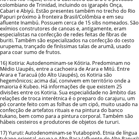
colombiano de Trinidad, incluindo os igarapés Onça,
Cabari e Abiyú. Estão presentes também no trecho do Rio
Papuri próximo à fronteira Brasil/Colômbia e em seu
afluente Inambú. Possuem cerca de 15 sibs nomeados. São
exímios construtores de canoas e, antigamente, eram
especialistas na confecção de redes feitas de fibras de
buriti. Também são especializados na confecção do cesto
urupema, trançado de finíssimas talas de arumã, usado
para coar sumo de frutos.
16)
Kotiria
: Autodenominam-se Kótiria. Predominam no
Médio Uaupés, entre a cachoeira de Arara e Mitú. Entre
Arara e Taracuá (do Alto Uaupés), os Kotiria são
hegemônicos; acima daí, convivem em território onde a
maioria é Kubeo. Há informações de que existem 25
divisões entre os Kotiria. Sua especialidade no âmbito das
relações de troca interétnica é o preparo do carajuru, um
pó corante feito com as folhas de um cipó, muito usado na
confecção de artefatos rituais e na pintura do banco
tukano, bem como para a pintura corporal. Também são
hábeis cesteiros e produtores de objetos de tururi.
17)
Yuruti
: Autodenominam-se Yutabopinõ. Etnia de língua
tukano oriental, ocupa o Alto Paca (afluente do Alto Papuri)