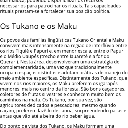
sua maloca, podendo disponibilizar os recursos
necessários para patrocinar os rituais. Tais capacidades
rituais prestam-se a fortalecer sua posição política.
Os Tukano e os Maku
Os povos das famílias lingüísticas Tukano Oriental e Maku
convivem mais intensamente na região de interflúvio entre
os rios Tiquié e Papuri e, em menor escala, entre o Papuri
e o Médio Uaupés (trecho entre Iauareté e a foz do
Querari). Nesta área, desenvolveram uma estratégia de
complementaridade, uma vez que tradicionalmente
ocupam espaços distintos e adotam práticas de manejo do
meio ambiente específicas. Distintamente dos Tukano, que
vivem nos rios maiores, os Maku preferem os igarapés
menores, mais no centro da floresta. São bons caçadores,
coletores de frutas silvestres e conhecem muito bem os
caminhos na mata. Os Tukano, por sua vez, são
agricultores dedicados e pescadores; mesmo quando
caçam, preferem fazê-lo de canoa, surpreendendo pacas e
antas que vão até a beira do rio beber água.
Do ponto de vista dos Tukano, os Maku formam uma