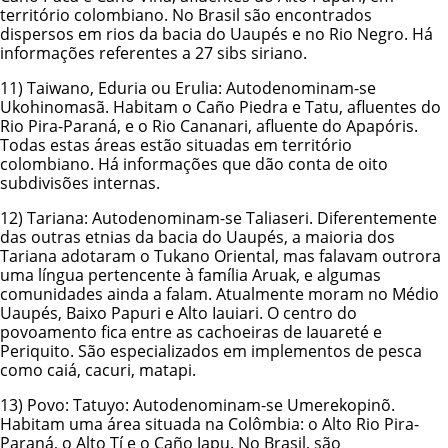
território colombiano. No Brasil são encontrados
dispersos em rios da bacia do Uaupés e no Rio Negro. Há
informações referentes a 27 sibs siriano.
11) Taiwano, Eduria ou Erulia: Autodenominam-se
Ukohinomasã. Habitam o Caño Piedra e Tatu, afluentes do
Rio Pira-Paraná, e o Rio Cananari, afluente do Apapóris.
Todas estas áreas estão situadas em território
colombiano. Há informações que dão conta de oito
subdivisões internas.
12)
Tariana
: Autodenominam-se Taliaseri. Diferentemente
das outras etnias da bacia do Uaupés, a maioria dos
Tariana adotaram o Tukano Oriental, mas falavam outrora
uma língua pertencente à família Aruak, e algumas
comunidades ainda a falam. Atualmente moram no Médio
Uaupés, Baixo Papuri e Alto Iauiari. O centro do
povoamento fica entre as cachoeiras de Iauareté e
Periquito. São especializados em implementos de pesca
como caiá, cacuri, matapi.
13)
Povo: Tatuyo
: Autodenominam-se Umerekopinõ.
Habitam uma área situada na Colômbia: o Alto Rio Pira-
Paraná, o Alto Tí e o Caño Japu. No Brasil, são