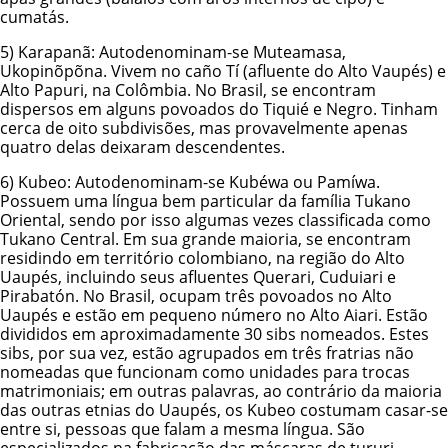
cumatás.
5)
Karapanã
: Autodenominam-se Muteamasa,
Ukopinõpõna. Vivem no caño Tí (afluente do Alto Vaupés) e
Alto Papuri, na Colômbia. No Brasil, se encontram
dispersos em alguns povoados do Tiquié e Negro. Tinham
cerca de oito subdivisões, mas provavelmente apenas
quatro delas deixaram descendentes.
6)
Kubeo
: Autodenominam-se Kubéwa ou Pamíwa.
Possuem uma língua bem particular da família Tukano
Oriental, sendo por isso algumas vezes classificada como
Tukano Central. Em sua grande maioria, se encontram
residindo em território colombiano, na região do Alto
Uaupés, incluindo seus afluentes Querari, Cuduiari e
Pirabatón. No Brasil, ocupam três povoados no Alto
Uaupés e estão em pequeno número no Alto Aiari. Estão
divididos em aproximadamente 30 sibs nomeados. Estes
sibs, por sua vez, estão agrupados em três fratrias não
nomeadas que funcionam como unidades para trocas
matrimoniais; em outras palavras, ao contrário da maioria
das outras etnias do Uaupés, os Kubeo costumam casar-se
entre si, pessoas que falam a mesma língua. São
especializados na fabricação das máscaras de tururi.