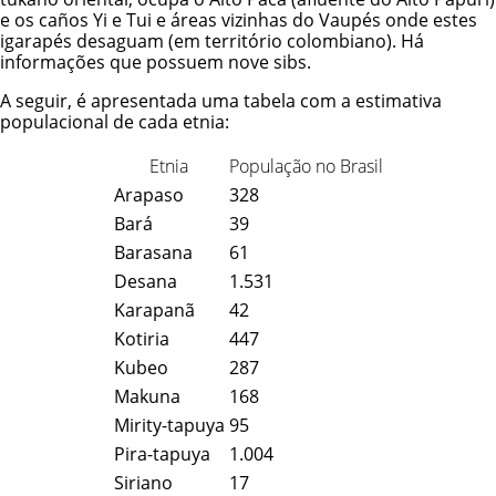
e os caños Yi e Tui e áreas vizinhas do Vaupés onde estes
igarapés desaguam (em território colombiano). Há
informações que possuem nove sibs.
A seguir, é apresentada uma tabela com a estimativa
populacional de cada etnia:
Etnia
População no Brasil
Arapaso
328
Bará
39
Barasana
61
Desana
1.531
Karapanã
42
Kotiria
447
Kubeo
287
Makuna
168
Mirity-tapuya
95
Pira-tapuya
1.004
Siriano
17