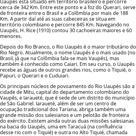
Uaupés está situado em território brasileiro e percorre
cerca de 342 Km. Entre este ponto e a foz do Querari, serve
de fronteira entre o Brasil e a Colômbia por mais de 188
Km. A partir daí até as suas cabeceiras se situa em
território colombiano e percorre 845 Km. Navegando no
Uaupés, H. Rice (1910) contou 30 cachoeiras maiores e 60
menores.
Depois do Rio Branco, o Rio Uaupés é o maior tributário do
Rio Negro. Atualmente, o nome Uaupés é o mais usado (no
Brasil, já que na Colômbia fala-se mais Vaupés), mas
também é conhecido como Caiari. Em seu curso, o Uaupés
recebe as águas de outros grandes rios, como o Tiquié, o
Papuri, o Querari e o Cuduiari.
Os principais núcleos de povoamento do Rio Uaupés são a
cidade de Mitu, capital do departamento colombiano do
Vaupés, e Iaraueté, que é sede de um distrito do município
de São Gabriel. Iaraueté, além de ser um centro de
ocupação tradicional dos Tariana, abriga também uma
grande missão dos salesianos e um pelotão de fronteira
do exército. Existem ainda outras duas missões salesianas
na bacia do Uaupés, uma em Taracuá (na confluência
desse rio com o Tiquié) e outra no Alto Tiquié, chamada