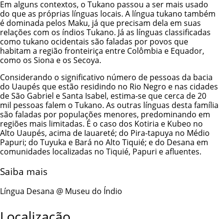
Em alguns contextos, o Tukano passou a ser mais usado
do que as próprias línguas locais. A língua tukano também
é dominada pelos Maku, já que precisam dela em suas
relações com os índios Tukano. Já as línguas classificadas
como tukano ocidentais são faladas por povos que
habitam a região fronteiriça entre Colômbia e Equador,
como os Siona e os Secoya.
Considerando o significativo número de pessoas da bacia
do Uaupés que estão residindo no Rio Negro e nas cidades
de São Gabriel e Santa Isabel, estima-se que cerca de 20
mil pessoas falem o Tukano. As outras línguas desta família
são faladas por populações menores, predominando em
regiões mais limitadas. É o caso dos Kotiria e Kubeo no
Alto Uaupés, acima de Iauareté; do Pira-tapuya no Médio
Papuri; do Tuyuka e Bará no Alto Tiquié; e do Desana em
comunidades localizadas no Tiquié, Papuri e afluentes.
Saiba mais
Língua Desana @ Museu do Índio
Localização