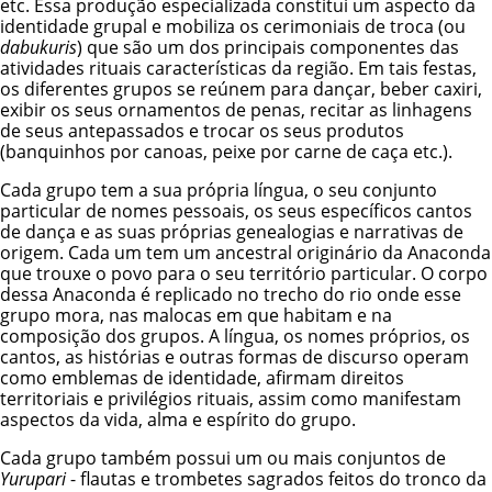
etc. Essa produção especializada constitui um aspecto da
identidade grupal e mobiliza os cerimoniais de troca (ou
dabukuris
) que são um dos principais componentes das
atividades rituais características da região. Em tais festas,
os diferentes grupos se reúnem para dançar, beber caxiri,
exibir os seus ornamentos de penas, recitar as linhagens
de seus antepassados e trocar os seus produtos
(banquinhos por canoas, peixe por carne de caça etc.).
Cada grupo tem a sua própria língua, o seu conjunto
particular de nomes pessoais, os seus específicos cantos
de dança e as suas próprias genealogias e narrativas de
origem. Cada um tem um ancestral originário da Anaconda
que trouxe o povo para o seu território particular. O corpo
dessa Anaconda é replicado no trecho do rio onde esse
grupo mora, nas malocas em que habitam e na
composição dos grupos. A língua, os nomes próprios, os
cantos, as histórias e outras formas de discurso operam
como emblemas de identidade, afirmam direitos
territoriais e privilégios rituais, assim como manifestam
aspectos da vida, alma e espírito do grupo.
Cada grupo também possui um ou mais conjuntos de
Yurupari
- flautas e trombetes sagrados feitos do tronco da