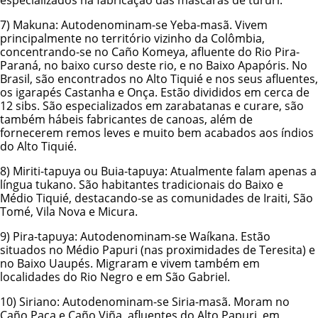
7)
Makuna
: Autodenominam-se Yeba-masã. Vivem
principalmente no território vizinho da Colômbia,
concentrando-se no Caño Komeya, afluente do Rio Pira-
Paraná, no baixo curso deste rio, e no Baixo Apapóris. No
Brasil, são encontrados no Alto Tiquié e nos seus afluentes,
os igarapés Castanha e Onça. Estão divididos em cerca de
12 sibs. São especializados em zarabatanas e curare, são
também hábeis fabricantes de canoas, além de
fornecerem remos leves e muito bem acabados aos índios
do Alto Tiquié.
8)
Miriti-tapuya ou Buia-tapuya
: Atualmente falam apenas a
língua tukano. São habitantes tradicionais do Baixo e
Médio Tiquié, destacando-se as comunidades de Iraiti, São
Tomé, Vila Nova e Micura.
9)
Pira-tapuya
: Autodenominam-se Waíkana. Estão
situados no Médio Papuri (nas proximidades de Teresita) e
no Baixo Uaupés. Migraram e vivem também em
localidades do Rio Negro e em São Gabriel.
10)
Siriano
: Autodenominam-se Siria-masã. Moram no
Caño Paca e Caño Viña, afluentes do Alto Papuri, em