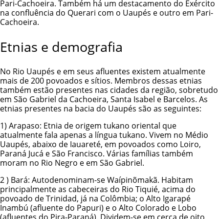
Pari-Cachoeira. Também há um destacamento do Exército
na confluência do Querari com o Uaupés e outro em Pari-
Cachoeira.
Etnias e demografia
No Rio Uaupés e em seus afluentes existem atualmente
mais de 200 povoados e sítios. Membros dessas etnias
também estão presentes nas cidades da região, sobretudo
em São Gabriel da Cachoeira, Santa Isabel e Barcelos. As
etnias presentes na bacia do Uaupés são as seguintes:
1)
Arapaso
: Etnia de origem tukano oriental que
atualmente fala apenas a língua tukano. Vivem no Médio
Uaupés, abaixo de Iauareté, em povoados como Loiro,
Paraná Jucá e São Francisco. Várias famílias também
moram no Rio Negro e em São Gabriel.
2 )
Bará
: Autodenominam-se Waípinõmakã. Habitam
principalmente as cabeceiras do Rio Tiquié, acima do
povoado de Trinidad, já na Colômbia; o Alto Igarapé
Inambú (afluente do Papuri) e o Alto Colorado e Lobo
(afluentes do Pira-Paraná). Dividem-se em cerca de oito