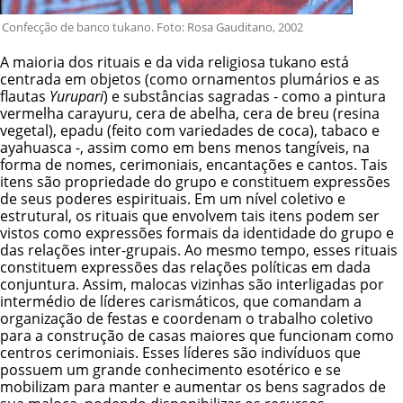
Confecção de banco tukano. Foto: Rosa Gauditano, 2002
A maioria dos rituais e da vida religiosa tukano está
centrada em objetos (como ornamentos plumários e as
flautas
Yurupari
) e substâncias sagradas - como a pintura
vermelha carayuru, cera de abelha, cera de breu (resina
vegetal), epadu (feito com variedades de coca), tabaco e
ayahuasca -, assim como em bens menos tangíveis, na
forma de nomes, cerimoniais, encantações e cantos. Tais
itens são propriedade do grupo e constituem expressões
de seus poderes espirituais. Em um nível coletivo e
estrutural, os rituais que envolvem tais itens podem ser
vistos como expressões formais da identidade do grupo e
das relações inter-grupais. Ao mesmo tempo, esses rituais
constituem expressões das relações políticas em dada
conjuntura. Assim, malocas vizinhas são interligadas por
intermédio de líderes carismáticos, que comandam a
organização de festas e coordenam o trabalho coletivo
para a construção de casas maiores que funcionam como
centros cerimoniais. Esses líderes são indivíduos que
possuem um grande conhecimento esotérico e se
mobilizam para manter e aumentar os bens sagrados de