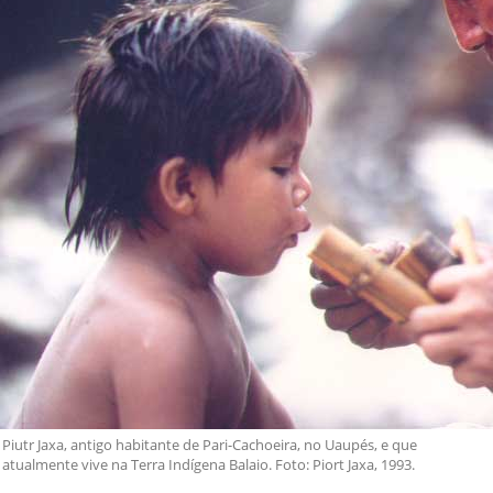
Piutr Jaxa, antigo habitante de Pari-Cachoeira, no Uaupés, e que
atualmente vive na Terra Indígena Balaio. Foto: Piort Jaxa, 1993.