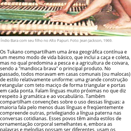
Índio Bara com seu filho no Alto Papuri. Foto: Jean Jackson, 1969.
Os Tukano compartilham uma área geográfica contínua e
um mesmo modo de vida básico, que inclui a caça e coleta,
mas no qual predomina a pesca e a agricultura de coivara,
sendo a "mandioca brava" o principal produto. No
passado, todos moravam em casas comunais (ou malocas)
de estilo relativamente uniforme: uma grande construção
retangular com teto maciço de forma triangular e portas
em cada ponta. Falam línguas muito próximas no que diz
respeito à gramática e ao vocabulário. Também
compartilham convenções sobre o uso dessas línguas: a
maioria fala pelo menos duas línguas e freqüentemente
compreende outras, privilegiando a língua paterna nas
conversas cotidianas. Esses povos têm ainda estilos de
ornamentação corporal semelhantes e, embora as
palavras e melodias possam ser diferentes, usam os