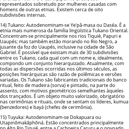
representados sobretudo por mulheres casadas com
homens de outras etnias. Existem cerca de oito
subdivisões internas.
14)
Tukano
: Autodenominam-se Ye’pâ-masa ou Daséa. É a
etnia mais numerosa da família lingüística Tukano Oriental.
Concentram-se principalmente nos rios Tiquié, Papuri e
Uaupés; mas também estão morando no Rio Negro, a
jusante da foz do Uaupés, inclusive na cidade de São
Gabriel. É possível que existam mais de 30 subdivisões
entre os Tukano, cada qual com um nome e, idealmente,
compondo um conjunto hierarquizado. Atualmente, com
todas as dispersões ocorridas nos últimos séculos, as
posições hierárquicas são razão de polêmicas e versões
variadas. Os Tukano são fabricantes tradicionais do banco
ritual, feito de madeira (sorva) e pintado, na parte do
assento, com motivos geométricos semelhantes àqueles
dos trançados. É um objeto muito valorizado, obrigatório
nas cerimônias e rituais, onde se sentam os líderes, kumua
(benzedores) e bayá (chefes de cerimônia).
15)
Tuyuka
: Autodenominam-se Dokapuara ou
Utapinõmakãphõná. Estão concentrados principalmente
no Alto Rio Tiquié, entre a Cachoeira Caruru e o povoado