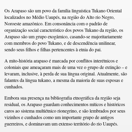
Os Arapaso são um povo da família linguística Tukano Oriental
localizados no Médio Uaupés, na região do Alto rio Negro,
Noroeste amazônico. Em consonância com o padrão de
organização social característico dos povos Tukano da região, os
Arapaso são um grupo exogâmico, casando-se majoritariamente
com membros do povo Tukano, e de descendência unilinear,
sendo seus filhos e filhas pertencentes à etnia do pai.
A mito-história arapaso é marcada por conflitos interétnicos e
coloniais que ameaçaram mais de uma vez o grupo de extinção – e
levaram, inclusive, à perda de sua língua original. Atualmente, são
falantes da língua tukano, a mesma da maioria de suas esposas e
cunhados.
Embora sua presença na bibliografia etnográfica da região seja
residual, os Arapaso guardam conhecimentos míticos e históricos
caros ao sistema multiétnico rionegrino, e são lembrados por seus
vizinhos e cunhados como um importante grupo de antigos
guerreiros, e dominavam um extenso território do rio Uaupés.