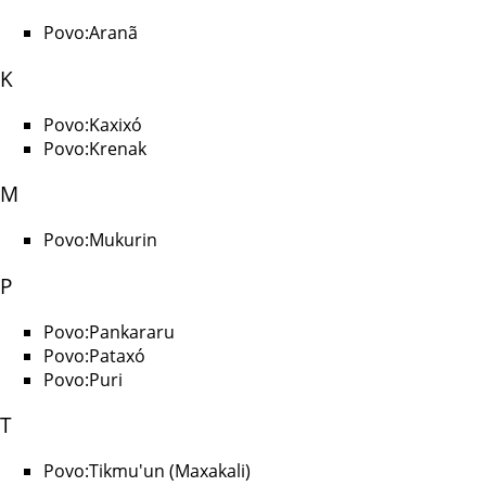
Povo:Aranã
K
Povo:Kaxixó
Povo:Krenak
M
Povo:Mukurin
P
Povo:Pankararu
Povo:Pataxó
Povo:Puri
T
Povo:Tikmu'un (Maxakali)