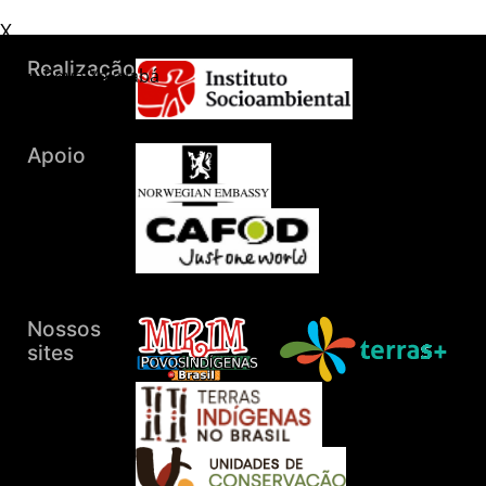
X
Povo:Xakriabá