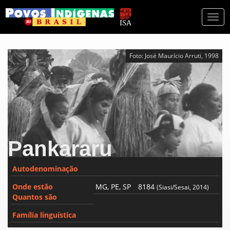
Togg
navi
Foto: José Maurício Arruti, 1998
Pankararu
Autodenominação
Onde estão
MG, PE, SP
8184
(Siasi/Sesai, 2014)
Quantos são
Família linguística