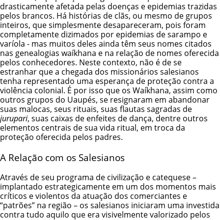
drasticamente afetada pelas doenças e epidemias trazidas
pelos brancos. Há histórias de clãs, ou mesmo de grupos
inteiros, que simplesmente desapareceram, pois foram
completamente dizimados por epidemias de sarampo e
varíola - mas muitos deles ainda têm seus nomes citados
nas genealogias waíkhana e na relação de nomes oferecida
pelos conhecedores. Neste contexto, não é de se
estranhar que a chegada dos missionários salesianos
tenha representado uma esperança de proteção contra a
violência colonial. É por isso que os Waíkhana, assim como
outros grupos do Uaupés, se resignaram em abandonar
suas malocas, seus rituais, suas flautas sagradas de
jurupari
, suas caixas de enfeites de dança, dentre outros
elementos centrais de sua vida ritual, em troca da
proteção oferecida pelos padres.
A Relação com os Salesianos
Através de seu programa de civilização e catequese –
implantado estrategicamente em um dos momentos mais
críticos e violentos da atuação dos comerciantes e
“patrões” na região – os salesianos iniciaram uma investida
contra tudo aquilo que era visivelmente valorizado pelos