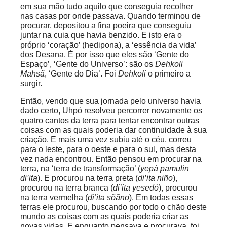
em sua mão tudo aquilo que conseguia recolher
nas casas por onde passava. Quando terminou de
procurar, depositou a fina poeira que conseguiu
juntar na cuia que havia benzido. E isto era o
próprio ‘coração’ (hedipona), a ‘essência da vida’
dos Desana. É por isso que eles são ‘Gente do
Espaço’, ‘Gente do Universo’: são os
Dehkoli
Mahsã
, ‘Gente do Dia’. Foi
Dehkoli
o primeiro a
surgir.
Então, vendo que sua jornada pelo universo havia
dado certo, Uhpó resolveu percorrer novamente os
quatro cantos da terra para tentar encontrar outras
coisas com as quais poderia dar continuidade à sua
criação. E mais uma vez subiu até o céu, correu
para o leste, para o oeste e para o sul, mas desta
vez nada encontrou. Então pensou em procurar na
terra, na ‘terra de transformação’ (
yepá pamulin
di’ita
). E procurou na terra preta (
di’ita niño
),
procurou na terra branca (
di’ita yesedó
), procurou
na terra vermelha (
di’ita sõãno
). Em todas essas
terras ele procurou, buscando por todo o chão deste
mundo as coisas com as quais poderia criar as
novas vidas. E enquanto pensava e procurava, foi