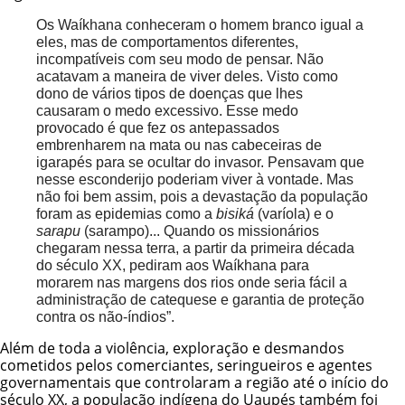
Os Waíkhana conheceram o homem branco igual a
eles, mas de comportamentos diferentes,
incompatíveis com seu modo de pensar. Não
acatavam a maneira de viver deles. Visto como
dono de vários tipos de doenças que lhes
causaram o medo excessivo. Esse medo
provocado é que fez os antepassados
embrenharem na mata ou nas cabeceiras de
igarapés para se ocultar do invasor. Pensavam que
nesse esconderijo poderiam viver à vontade. Mas
não foi bem assim, pois a devastação da população
foram as epidemias como a
bisiká
(varíola) e o
sarapu
(sarampo)... Quando os missionários
chegaram nessa terra, a partir da primeira década
do século XX, pediram aos Waíkhana para
morarem nas margens dos rios onde seria fácil a
administração de catequese e garantia de proteção
contra os não-índios”.
Além de toda a violência, exploração e desmandos
cometidos pelos comerciantes, seringueiros e agentes
governamentais que controlaram a região até o início do
século XX, a população indígena do Uaupés também foi