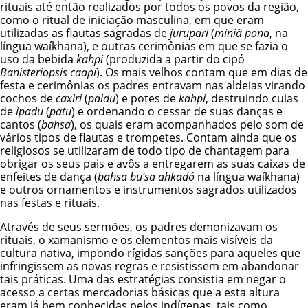
rituais até então realizados por todos os povos da região,
como o ritual de iniciação masculina, em que eram
utilizadas as flautas sagradas de
jurupari
(
miniã pona
, na
língua waíkhana), e outras cerimônias em que se fazia o
uso da bebida
kahpi
(produzida a partir do cipó
Banisteriopsis caapi
). Os mais velhos contam que em dias de
festa e cerimônias os padres entravam nas aldeias virando
cochos de
caxiri
(
paidu
) e potes de
kahpi
, destruindo cuias
de
ipadu
(
patu
) e ordenando o cessar de suas danças e
cantos (
bahsa
), os quais eram acompanhados pelo som de
vários tipos de flautas e trompetes. Contam ainda que os
religiosos se utilizaram de todo tipo de chantagem para
obrigar os seus pais e avôs a entregarem as suas caixas de
enfeites de dança (
bahsa bu’sa ahkadó
na língua waíkhana)
e outros ornamentos e instrumentos sagrados utilizados
nas festas e rituais.
Através de seus sermões, os padres demonizavam os
rituais, o xamanismo e os elementos mais visíveis da
cultura nativa, impondo rígidas sanções para aqueles que
infringissem as novas regras e resistissem em abandonar
tais práticas. Uma das estratégias consistia em negar o
acesso a certas mercadorias básicas que a esta altura
eram já bem conhecidas pelos indígenas, tais como