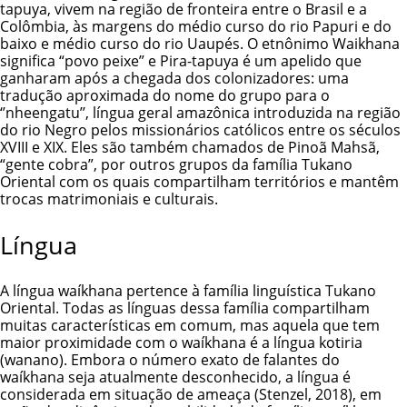
tapuya, vivem na região de fronteira entre o Brasil e a
Colômbia, às margens do médio curso do rio Papuri e do
baixo e médio curso do rio Uaupés. O etnônimo Waikhana
significa “povo peixe” e Pira-tapuya é um apelido que
ganharam após a chegada dos colonizadores: uma
tradução aproximada do nome do grupo para o
‘’nheengatu’’, língua geral amazônica introduzida na região
do rio Negro pelos missionários católicos entre os séculos
XVIII e XIX. Eles são também chamados de Pinoã Mahsã,
“gente cobra”, por outros grupos da família Tukano
Oriental com os quais compartilham territórios e mantêm
trocas matrimoniais e culturais.
Língua
A língua waíkhana pertence à família linguística Tukano
Oriental. Todas as línguas dessa família compartilham
muitas características em comum, mas aquela que tem
maior proximidade com o waíkhana é a língua
kotiria
(wanano). Embora o número exato de falantes do
waíkhana seja atualmente desconhecido, a língua é
considerada em situação de ameaça (Stenzel, 2018), em