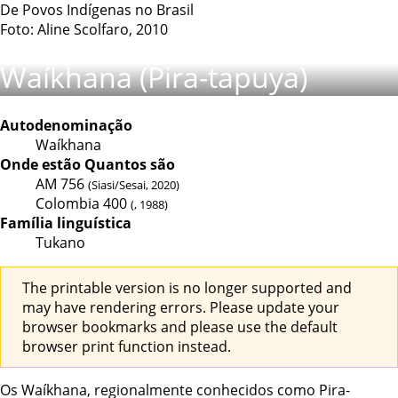
De Povos Indígenas no Brasil
Foto: Aline Scolfaro, 2010
Waíkhana (Pira-tapuya)
Autodenominação
Waíkhana
Onde estão
Quantos são
AM
756
(Siasi/Sesai, 2020)
Colombia
400
(, 1988)
Família linguística
Tukano
The printable version is no longer supported and
may have rendering errors. Please update your
browser bookmarks and please use the default
browser print function instead.
Os Waíkhana, regionalmente conhecidos como Pira-