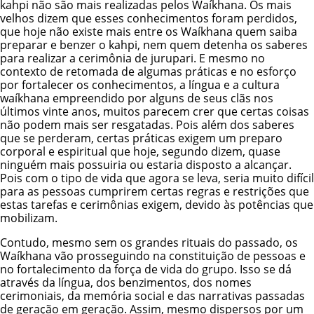
kahpi não são mais realizadas pelos Waíkhana. Os mais
velhos dizem que esses conhecimentos foram perdidos,
que hoje não existe mais entre os Waíkhana quem saiba
preparar e benzer o kahpi, nem quem detenha os saberes
para realizar a cerimônia de jurupari. E mesmo no
contexto de retomada de algumas práticas e no esforço
por fortalecer os conhecimentos, a língua e a cultura
waíkhana empreendido por alguns de seus clãs nos
últimos vinte anos, muitos parecem crer que certas coisas
não podem mais ser resgatadas. Pois além dos saberes
que se perderam, certas práticas exigem um preparo
corporal e espiritual que hoje, segundo dizem, quase
ninguém mais possuiria ou estaria disposto a alcançar.
Pois com o tipo de vida que agora se leva, seria muito difícil
para as pessoas cumprirem certas regras e restrições que
estas tarefas e cerimônias exigem, devido às potências que
mobilizam.
Contudo, mesmo sem os grandes rituais do passado, os
Waíkhana vão prosseguindo na constituição de pessoas e
no fortalecimento da força de vida do grupo. Isso se dá
através da língua, dos benzimentos, dos nomes
cerimoniais, da memória social e das narrativas passadas
de geração em geração. Assim, mesmo dispersos por um