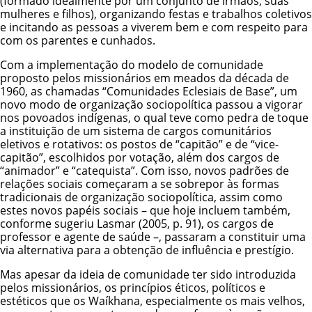
(formado idealmente por um conjunto de irmãos, suas
mulheres e filhos), organizando festas e trabalhos coletivos
e incitando as pessoas a viverem bem e com respeito para
com os parentes e cunhados.
Com a implementação do modelo de comunidade
proposto pelos missionários em meados da década de
1960, as chamadas “Comunidades Eclesiais de Base”, um
novo modo de organização sociopolítica passou a vigorar
nos povoados indígenas, o qual teve como pedra de toque
a instituição de um sistema de cargos comunitários
eletivos e rotativos: os postos de “capitão” e de “vice-
capitão”, escolhidos por votação, além dos cargos de
“animador” e “catequista”. Com isso, novos padrões de
relações sociais começaram a se sobrepor às formas
tradicionais de organização sociopolítica, assim como
estes novos papéis sociais – que hoje incluem também,
conforme sugeriu Lasmar (2005, p. 91), os cargos de
professor e agente de saúde –, passaram a constituir uma
via alternativa para a obtenção de influência e prestígio.
Mas apesar da ideia de comunidade ter sido introduzida
pelos missionários, os princípios éticos, políticos e
estéticos que os Waíkhana, especialmente os mais velhos,