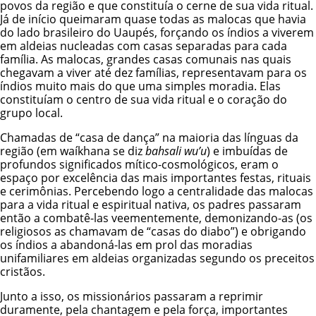
povos da região e que constituía o cerne de sua vida ritual.
Já de início queimaram quase todas as malocas que havia
do lado brasileiro do Uaupés, forçando os índios a viverem
em aldeias nucleadas com casas separadas para cada
família. As malocas, grandes casas comunais nas quais
chegavam a viver até dez famílias, representavam para os
índios muito mais do que uma simples moradia. Elas
constituíam o centro de sua vida ritual e o coração do
grupo local.
Chamadas de “casa de dança” na maioria das línguas da
região (em waíkhana se diz
bahsali wu’u
) e imbuídas de
profundos significados mítico-cosmológicos, eram o
espaço por excelência das mais importantes festas, rituais
e cerimônias. Percebendo logo a centralidade das malocas
para a vida ritual e espiritual nativa, os padres passaram
então a combatê-las veementemente, demonizando-as (os
religiosos as chamavam de “casas do diabo”) e obrigando
os índios a abandoná-las em prol das moradias
unifamiliares em aldeias organizadas segundo os preceitos
cristãos.
Junto a isso, os missionários passaram a reprimir
duramente, pela chantagem e pela força, importantes