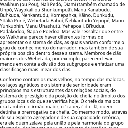
Waikhun (ou Pou), Ñali Pedó, Diami (também chamado de
Uhpó, Wayokali ou Shunkumpuã), Manu Kanabudu,
Buhkuda, Ñehkantudu, Komepahka, Kãino, Duhkudu,
Sõãliã Poné, Wehetada Bahuí, Ñehkantudu Yepupé, Manu
Yuhkuphin, Manu Uhashutú, Yehepoali, Bi’kudua,
Padakodoa, Ñapa e Poedoa. Mas vale ressaltar que entre
os Waíkhana parece haver diferentes formas de
apresentar o sistema de clãs, as quais variam conforme o
grau de conhecimento do narrador, mas também de sua
própria posição dentro desse sistema. Membros de clãs
maiores dos Wehetada, por exemplo, parecem levar
menos em conta a divisão dos subgrupos e enfatizar uma
classificação mais linear dos clãs.
Conforme contam os mais velhos, no tempo das malocas,
os laços agnáticos e o sistema de senioridade eram
princípios mais estruturantes das relações sociais, do
sistema de prestígio e da posição de chefia no âmbito dos
grupos locais do que se verifica hoje. O chefe da maloca
era também o irmão maior, o “cabeça” do clã, quem
detinha a prerrogativa da chefia. Do mesmo modo, através
de seu espírito agregador e de sua capacidade retórica,
era ele quem zelava pela união e pela harmonia do grupo