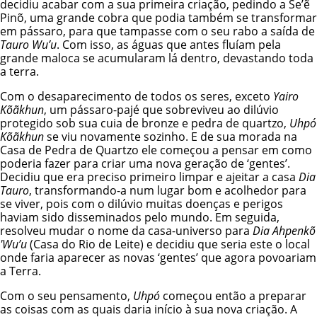
decidiu acabar com a sua primeira criação, pedindo a Se’ẽ
Pinõ, uma grande cobra que podia também se transformar
em pássaro, para que tampasse com o seu rabo a saída de
Tauro Wu’u
. Com isso, as águas que antes fluíam pela
grande maloca se acumularam lá dentro, devastando toda
a terra.
Com o desaparecimento de todos os seres, exceto
Yairo
Kõãkhun
, um pássaro-pajé que sobreviveu ao dilúvio
protegido sob sua cuia de bronze e pedra de quartzo,
Uhpó
Kõãkhun
se viu novamente sozinho. E de sua morada na
Casa de Pedra de Quartzo ele começou a pensar em como
poderia fazer para criar uma nova geração de ‘gentes’.
Decidiu que era preciso primeiro limpar e ajeitar a casa
Dia
Tauro
, transformando-a num lugar bom e acolhedor para
se viver, pois com o dilúvio muitas doenças e perigos
haviam sido disseminados pelo mundo. Em seguida,
resolveu mudar o nome da casa-universo para
Dia Ahpenkõ
'Wu’u
(Casa do Rio de Leite) e decidiu que seria este o local
onde faria aparecer as novas ‘gentes’ que agora povoariam
a Terra.
Com o seu pensamento,
Uhpó
começou então a preparar
as coisas com as quais daria início à sua nova criação. A