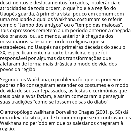
descimentos e deslocamentos forçados, intolerância e
atrocidades de toda ordem, o que hoje é a região do
Uaupés guarda, à primeira vista, pouco em comum com
uma realidade à qual os Waíkhana costumam se referir
como o “tempo dos antigos” ou o “tempo das malocas”.
Tais expressões remetem a um período anterior à chegada
dos brancos, ou, ao menos, anterior à chegada dos
missionários salesianos, ordem religiosa que se
estabeleceu no Uaupés nas primeiras décadas do século
XX, especificamente na parte brasileira, e que foi
responsável por algumas das transformações que
afetaram de forma mais drástica o modo de vida dos
povos da região.
Segundo os Waíkhana, o problema foi que os primeiros
padres não conseguiram entender os costumes e o modo
de vida de seus antepassados, as festas e cerimônias que
seus pais e avós faziam, e assim começaram a perseguir
suas tradições “como se fossem coisas do diabo”.
O antropólogo waíkhana Dorvalino Chagas (2001, p. 50) dá
uma ideia da situação de temor em que se encontravam os
Waíkhana no período em que os salesianos chegaram à
região: