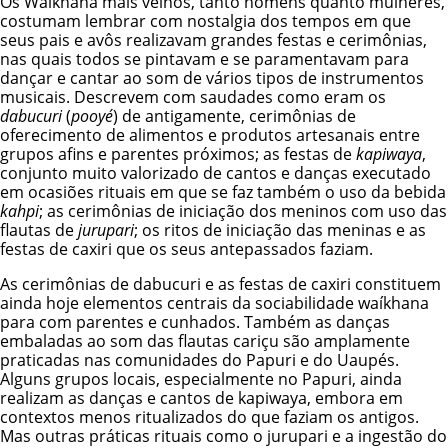
Os Waíkhana mais velhos, tanto homens quanto mulheres,
costumam lembrar com nostalgia dos tempos em que
seus pais e avôs realizavam grandes festas e cerimônias,
nas quais todos se pintavam e se paramentavam para
dançar e cantar ao som de vários tipos de instrumentos
musicais. Descrevem com saudades como eram os
dabucuri
(
pooyé
) de antigamente, cerimônias de
oferecimento de alimentos e produtos artesanais entre
grupos afins e parentes próximos; as festas de
kapiwaya
,
conjunto muito valorizado de cantos e danças executado
em ocasiões rituais em que se faz também o uso da bebida
kahpi
; as cerimônias de iniciação dos meninos com uso das
flautas de
jurupari
; os ritos de iniciação das meninas e as
festas de caxiri que os seus antepassados faziam.
As cerimônias de dabucuri e as festas de caxiri constituem
ainda hoje elementos centrais da sociabilidade waíkhana
para com parentes e cunhados. Também as danças
embaladas ao som das flautas cariçu são amplamente
praticadas nas comunidades do Papuri e do Uaupés.
Alguns grupos locais, especialmente no Papuri, ainda
realizam as danças e cantos de kapiwaya, embora em
contextos menos ritualizados do que faziam os antigos.
Mas outras práticas rituais como o jurupari e a ingestão do