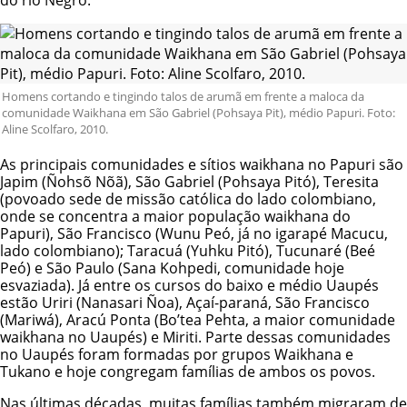
Homens cortando e tingindo talos de arumã em frente a maloca da
comunidade Waikhana em São Gabriel (Pohsaya Pit), médio Papuri. Foto:
Aline Scolfaro, 2010.
As principais comunidades e sítios waikhana no Papuri são
Japim (Ñohsõ Nõã), São Gabriel (Pohsaya Pitó), Teresita
(povoado sede de missão católica do lado colombiano,
onde se concentra a maior população waikhana do
Papuri), São Francisco (Wunu Peó, já no igarapé Macucu,
lado colombiano); Taracuá (Yuhku Pitó), Tucunaré (Beé
Peó) e São Paulo (Sana Kohpedi, comunidade hoje
esvaziada). Já entre os cursos do baixo e médio Uaupés
estão Uriri (Nanasari Ñoa), Açaí-paraná, São Francisco
(Mariwá), Aracú Ponta (Bo’tea Pehta, a maior comunidade
waikhana no Uaupés) e Miriti. Parte dessas comunidades
no Uaupés foram formadas por grupos Waikhana e
Tukano e hoje congregam famílias de ambos os povos.
Nas últimas décadas, muitas famílias também migraram de