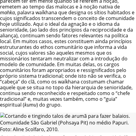
parecem ter em mente quando se referem à noção,
remetem ao tempo das malocas e à noção nativa de
mahka
, palavra waíkhana que designa os sítios habitados e
cujos significados transcendem o conceito de comunidade
hoje utilizado. Aqui o ideal da agnação e o idioma da
senioridade, (ao lado dos princípios da reciprocidade e da
aliança), continuam sendo fatores relevantes na política
local. Em muitos casos, estes constituem ainda princípios
estruturantes do ethos comunitário que informa a vida
social, cujos valores são aqueles mesmos que os
missionários tentaram neutralizar com a introdução do
modelo de comunidade. Em muitas delas, os cargos
comunitários foram apropriados e ressignificados pelo
próprio sistema tradicional; onde isto não se verifica, o
“cabeça” do clã, como os waíkhana costumam chamar
aquele que se situa no topo da hierarquia de senioridade,
continua sendo reconhecido e respeitado como o “chefe
tradicional” e, muitas vezes também, como o “guia”
espiritual (
kumu
) do grupo.