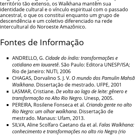
território tão extenso, os Waíkhana mantêm sua
identidade cultural e o vínculo espiritual com o passado
ancestral, o que os constitui enquanto um grupo de
descendência e um coletivo diferenciado na rede
intercultural do Noroeste Amazônico.
Fontes de Informação
ANDRELLO, G.
Cidade do índio: transformações e
cotidiano em Iauaretê
. São Paulo: Editora UNESP/ISA;
Rio de Janeiro: NUTI, 2006
CHAGAS, Dorvalino S. J. V.
O mundo dos Pamulin Mahsã
Waíkhana
. Dissertação de mestrado. UFPE, 2001
LASMAR, Cristiane.
De volta ao lago de leite: gênero e
transformação no Alto Rio Negro
. Unesp, 2005.
PEREIRA, Rosilene Fonseca et al.
Criando gente no alto
Rio Negro: um olhar waíkhana
. Dissertação de
mestrado. Manaus: Ufam, 2013.
SILVA, Aline Scolfaro Caetano da et al.
Falas Waíkhana:
conhecimento e transformações no alto rio Negro (rio