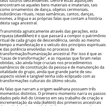
seus futuros descendentes. Dentre estas aquisições
encontram-se aqueles bens materiais e imateriais, tais
como ornamentos de dança, objetos cerimoniais,
substâncias rituais, rezas xamânicas, cantos, danças,
nomes, a língua e as próprias falas que contam a história
desta saga ancestral.
Transmitida agnaticamente através das gerações, esta
riqueza (
doedikhen
) é o que passará a compor o patrimônio
ritual de cada grupo de descendência, sendo ao mesmo
tempo a manifestação e o veículo dos princípios espirituais
e das potência envolvidas no processo de
transformação/humanização ancestral. Por isso é que as
“casas de transformação”, e as riquezas que foram nelas
obtidas, são ainda hoje cruciais nos procedimentos
xamânicos de constituição da pessoa e de manutenção da
vitalidade do grupo, ainda que grande parte de seu
aspecto visível e tangível tenha sido eclipsado com as
transformações culturais do último século.
As falas que narram a origem waíkhana possuem três
momentos distintos. O primeiro momento narra os passos
dados pelo Avô do Universo em seu trabalho de criação e
incrementação da vida (
kahtiró
) dos primeiros ancestrais