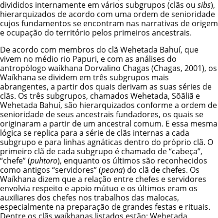
divididos internamente em vários subgrupos (clãs ou
sibs
),
hierarquizados de acordo com uma ordem de senioridade
cujos fundamentos se encontram nas narrativas de origem
e ocupação do território pelos primeiros ancestrais.
De acordo com membros do clã Wehetada Bahuí, que
vivem no médio rio Papuri, e com as análises do
antropólogo waíkhana Dorvalino Chagas (Chagas, 2001), os
Waíkhana se dividem em três subgrupos mais
abrangentes, a partir dos quais derivam as suas séries de
clãs. Os três subgrupos, chamados Wehetada, Sõãliã e
Wehetada Bahuí, são hierarquizados conforme a ordem de
senioridade de seus ancestrais fundadores, os quais se
originaram a partir de um ancestral comum. E essa mesma
lógica se replica para a série de clãs internas a cada
subgrupo e para linhas agnáticas dentro do próprio clã. O
primeiro clã de cada subgrupo é chamado de “cabeça”,
“chefe” (
puhtoro
), enquanto os últimos são reconhecidos
como antigos “servidores” (
peona
) do clã de chefes. Os
Waíkhana dizem que a relação entre chefes e servidores
envolvia respeito e apoio mútuo e os últimos eram os
auxiliares dos chefes nos trabalhos das malocas,
especialmente na preparação de grandes festas e rituais.
Dentre os clãs waíkhanas listados estão: Wehetada,