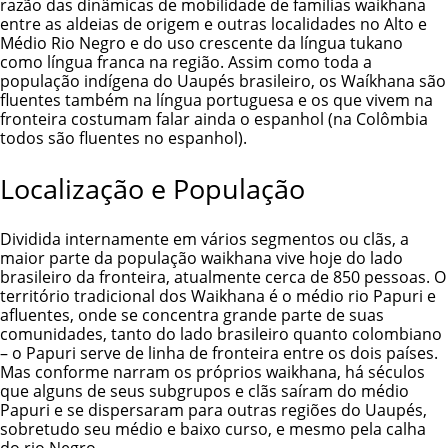
razão das dinâmicas de mobilidade de famílias waíkhana
entre as aldeias de origem e outras localidades no Alto e
Médio Rio Negro e do uso crescente da língua tukano
como língua franca na região. Assim como toda a
população indígena do Uaupés brasileiro, os Waíkhana são
fluentes também na língua portuguesa e os que vivem na
fronteira costumam falar ainda o espanhol (na Colômbia
todos são fluentes no espanhol).
Localização e População
Dividida internamente em vários segmentos ou clãs, a
maior parte da população waikhana vive hoje do lado
brasileiro da fronteira, atualmente cerca de 850 pessoas. O
território tradicional dos Waikhana é o médio rio Papuri e
afluentes, onde se concentra grande parte de suas
comunidades, tanto do lado brasileiro quanto colombiano
– o Papuri serve de linha de fronteira entre os dois países.
Mas conforme narram os próprios waikhana, há séculos
que alguns de seus subgrupos e clãs saíram do médio
Papuri e se dispersaram para outras regiões do Uaupés,
sobretudo seu médio e baixo curso, e mesmo pela calha
do rio Negro.