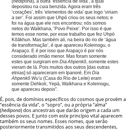
(
hedipona
), a outra ‘essência de vida’, a qual
depositou na cuia benzida. Agora eram três
‘corações’, três ‘elementos de vida’ que logo ‘viriam
a ser’. Foi assim que Uhpó criou os seus netos; e
foi na água que ele nos encontrou: nós somos
netos do Waíkhana, ‘Povo Peixe’. Por isso é que
temos esse nome, por esse trabalho que fez Uhpó
Kõãkhun. Mas também ali, na beira do rio de ‘água
de transformação’, é que apareceu Koleinogu, o
Arapaço. E é por isso que Arapaço é por nós
considerado irmão menor. Mas foram somente
estes que surgiram em
Dia Ahpenkõ
, somente estes
vieram de lá. Pois muitos dos outros [das outras
etnias] só apareceram em Ipanoré. Em
Dia
Ahpenkõ Wu’u
(Casa do Rio de Leite) eram
somente Dehkoli, Yepá, Waíkhana e Koleinogu,
que apareceu depois”.
É, pois, de domínios específicos do cosmos que provém a
“essência da vida”, o “sopro”, ou a própria “alma”
(
hedipona
) dos ancestrais que darão origem a cada um
desses povos. E junto com este princípio vital aparecem
também os seus nomes. Esses nomes, que serão
posteriormente transmitidos aos seus descendentes,