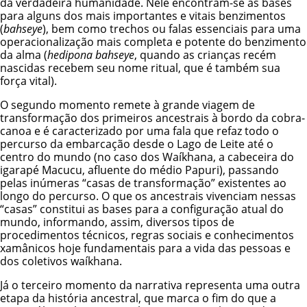
da verdadeira humanidade. Nele encontram-se as bases
para alguns dos mais importantes e vitais benzimentos
(
bahseye
), bem como trechos ou falas essenciais para uma
operacionalização mais completa e potente do benzimento
da alma (
hedipona bahseye
, quando as crianças recém
nascidas recebem seu nome ritual, que é também sua
força vital).
O segundo momento remete à grande viagem de
transformação dos primeiros ancestrais à bordo da cobra-
canoa e é caracterizado por uma fala que refaz todo o
percurso da embarcação desde o Lago de Leite até o
centro do mundo (no caso dos Waíkhana, a cabeceira do
igarapé Macucu, afluente do médio Papuri), passando
pelas inúmeras “casas de transformação” existentes ao
longo do percurso. O que os ancestrais vivenciam nessas
“casas” constitui as bases para a configuração atual do
mundo, informando, assim, diversos tipos de
procedimentos técnicos, regras sociais e conhecimentos
xamânicos hoje fundamentais para a vida das pessoas e
dos coletivos waíkhana.
Já o terceiro momento da narrativa representa uma outra
etapa da história ancestral, que marca o fim do que a