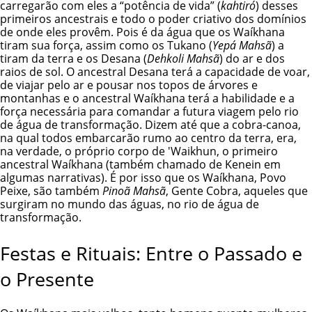
carregarão com eles a “potência de vida” (
kahtiró
) desses
primeiros ancestrais e todo o poder criativo dos domínios
de onde eles provêm. Pois é da água que os Waíkhana
tiram sua força, assim como os Tukano (
Yepá Mahsã
) a
tiram da terra e os Desana (
Dehkoli Mahsã
) do ar e dos
raios de sol. O ancestral Desana terá a capacidade de voar,
de viajar pelo ar e pousar nos topos de árvores e
montanhas e o ancestral Waíkhana terá a habilidade e a
força necessária para comandar a futura viagem pelo rio
de água de transformação. Dizem até que a cobra-canoa,
na qual todos embarcarão rumo ao centro da terra, era,
na verdade, o próprio corpo de 'Waikhun, o primeiro
ancestral Waíkhana (também chamado de Kenein em
algumas narrativas). É por isso que os Waíkhana, Povo
Peixe, são também
Pinoã Mahsã
, Gente Cobra, aqueles que
surgiram no mundo das águas, no rio de água de
transformação.
Festas e Rituais: Entre o Passado e
o Presente