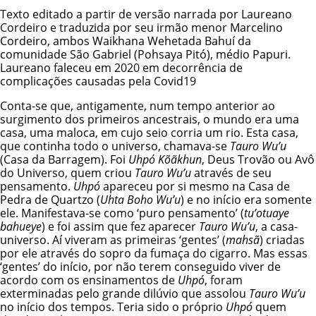
Texto editado a partir de versão narrada por Laureano
Cordeiro e traduzida por seu irmão menor Marcelino
Cordeiro, ambos Waikhana Wehetada Bahuí da
comunidade São Gabriel (Pohsaya Pitó), médio Papuri.
Laureano faleceu em 2020 em decorrência de
complicações causadas pela Covid19
Conta-se que, antigamente, num tempo anterior ao
surgimento dos primeiros ancestrais, o mundo era uma
casa, uma maloca, em cujo seio corria um rio. Esta casa,
que continha todo o universo, chamava-se
Tauro Wu’u
(Casa da Barragem). Foi
Uhpó Kõãkhun
, Deus Trovão ou Avô
do Universo, quem criou
Tauro Wu’u
através de seu
pensamento.
Uhpó
apareceu por si mesmo na Casa de
Pedra de Quartzo (
Uhta Boho Wu’u
) e no início era somente
ele. Manifestava-se como ‘puro pensamento’ (
tu’otuaye
bahueye
) e foi assim que fez aparecer
Tauro Wu’u
, a casa-
universo. Aí viveram as primeiras ‘gentes’ (
mahsã
) criadas
por ele através do sopro da fumaça do cigarro. Mas essas
‘gentes’ do início, por não terem conseguido viver de
acordo com os ensinamentos de
Uhpó
, foram
exterminadas pelo grande dilúvio que assolou
Tauro Wu’u
no início dos tempos. Teria sido o próprio
Uhpó
quem