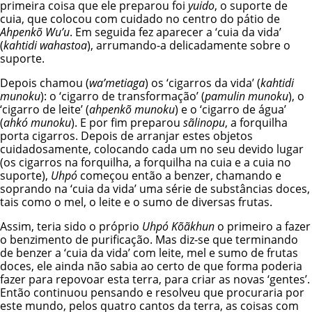
primeira coisa que ele preparou foi
yuido
, o suporte de
cuia, que colocou com cuidado no centro do pátio de
Ahpenkõ Wu’u
. Em seguida fez aparecer a ‘cuia da vida’
(
kahtidi wahastoa
), arrumando-a delicadamente sobre o
suporte.
Depois chamou (
wa’metiaga
) os ‘cigarros da vida’ (
kahtidi
munoku
): o ‘cigarro de transformação’ (
pamulin munoku
), o
‘cigarro de leite’ (
ahpenkõ munoku
) e o ‘cigarro de água’
(
ahkó munoku
). E por fim preparou
sãlinopu
, a forquilha
porta cigarros. Depois de arranjar estes objetos
cuidadosamente, colocando cada um no seu devido lugar
(os cigarros na forquilha, a forquilha na cuia e a cuia no
suporte),
Uhpó
começou então a benzer, chamando e
soprando na ‘cuia da vida’ uma série de substâncias doces,
tais como o mel, o leite e o sumo de diversas frutas.
Assim, teria sido o próprio
Uhpó Kõãkhun
o primeiro a fazer
o benzimento de purificação. Mas diz-se que terminando
de benzer a ‘cuia da vida’ com leite, mel e sumo de frutas
doces, ele ainda não sabia ao certo de que forma poderia
fazer para repovoar esta terra, para criar as novas ‘gentes’.
Então continuou pensando e resolveu que procuraria por
este mundo, pelos quatro cantos da terra, as coisas com