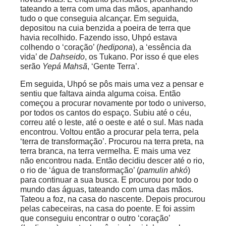
tateando a terra com uma das mãos, apanhando
tudo o que conseguia alcançar. Em seguida,
depositou na cuia benzida a poeira de terra que
havia recolhido. Fazendo isso, Uhpó estava
colhendo o ‘coração’ (
hedipona
), a ‘essência da
vida’ de
Dahseido
, os Tukano. Por isso é que eles
serão
Yepá Mahsã
, ‘Gente Terra’.
Em seguida, Uhpó se pôs mais uma vez a pensar e
sentiu que faltava ainda alguma coisa. Então
começou a procurar novamente por todo o universo,
por todos os cantos do espaço. Subiu até o céu,
correu até o leste, até o oeste e até o sul. Mas nada
encontrou. Voltou então a procurar pela terra, pela
‘terra de transformação’. Procurou na terra preta, na
terra branca, na terra vermelha. E mais uma vez
não encontrou nada. Então decidiu descer até o rio,
o rio de ‘água de transformação’ (
pamulin ahkó
)
para continuar a sua busca. E procurou por todo o
mundo das águas, tateando com uma das mãos.
Tateou a foz, na casa do nascente. Depois procurou
pelas cabeceiras, na casa do poente. E foi assim
que conseguiu encontrar o outro ‘coração’