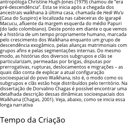
antropóloga Christine Hugh-Jones (1979) chamou de “era
pré-descendência”. Esta se inicia após a chegada dos
ancestrais waíkhana à última casa, chamada de
Hedi Wu’u
(Casa do Suspiro) e localizada nas cabeceiras do igarapé
Macucu, afluente da margem esquerda do médio Papuri
(do lado colombiano). Deste ponto em diante o que vemos
é a história de um tempo propriamente humano, marcada
pelo crescimento dos Waíkhana enquanto um grupo de
descendência exogâmico, pelas alianças matrimoniais com
grupos afins e pelas segmentações internas. Do mesmo
modo, as histórias dos diversos subgrupos e clãs se
particularizam, permeadas por brigas, disputas por
prerrogativas, rupturas, deslocamentos e migrações – as
quais dão conta de explicar a atual configuração
socioespacial do povo Waíkhana, isto é, o modo como os
subgrupos e clãs estão hoje distribuídos pelo território. Na
dissertação de Dorvalino Chagas é possível encontrar uma
detalhada descrição dessas dinâmicas socioespaciais dos
Waíkhana (Chagas, 2001). Veja, abaixo, como se inicia essa
longa narrativa
Tempo da Criação