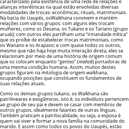
caracterizado pela existência de uma rede de relações e
alianças interétnicas na qual estão envolvidas diversas
modalidades de trocas: econômicas, rituais, matrimoniais.
Na bacia do Uaupés, osWaíkhana convivem e mantém
relações com vários grupos: com alguns eles trocam
mulheres, como os
Desana
, os Tukano e os Tariano (grupo
aruak); com outros eles partilham uma “irmandade mítica”
que os proíbe de estabelecer trocas matrimoniais, como
os Wanano e os
Arapaso
; e com quase todos os outros,
mesmo que não haja hoje muita interação direta, eles se
relacionam por meio de uma história de origem comum
que os colocam enquanto “gentes” (
mahsã
) portadoras de
uma mesma condição humana. Assim, muitos destes
grupos figuram na mitologia de origem waíkhana,
ocupando posições que constituem os fundamentos de
suas relações atuais.
Como os demais grupos tukano, os Waíkhana são
patrilineares e exogâmicos, isto é, os indivíduos pertencem
ao grupo de seu pai e devem se casar com membros de
outros grupos, idealmente falantes de outras línguas.
Também praticam a patrilocalidade, ou seja, a esposa é
quem vai viver e formar a nova família na comunidade do
marido. E assim como todos os povos do Uaupés, estão