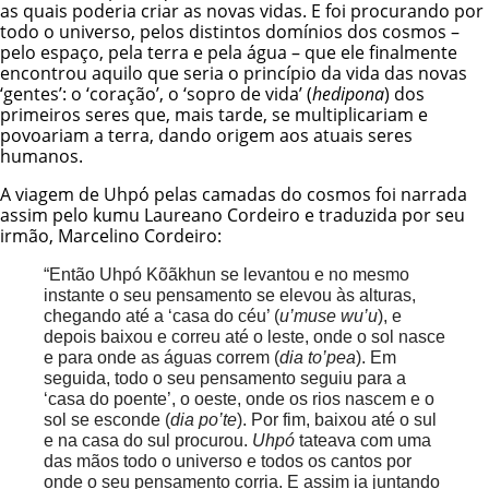
as quais poderia criar as novas vidas. E foi procurando por
todo o universo, pelos distintos domínios dos cosmos –
pelo espaço, pela terra e pela água – que ele finalmente
encontrou aquilo que seria o princípio da vida das novas
‘gentes’: o ‘coração’, o ‘sopro de vida’ (
hedipona
) dos
primeiros seres que, mais tarde, se multiplicariam e
povoariam a terra, dando origem aos atuais seres
humanos.
A viagem de Uhpó pelas camadas do cosmos foi narrada
assim pelo kumu Laureano Cordeiro e traduzida por seu
irmão, Marcelino Cordeiro:
“Então Uhpó Kõãkhun se levantou e no mesmo
instante o seu pensamento se elevou às alturas,
chegando até a ‘casa do céu’ (
u’muse wu’u
), e
depois baixou e correu até o leste, onde o sol nasce
e para onde as águas correm (
dia to’pea
). Em
seguida, todo o seu pensamento seguiu para a
‘casa do poente’, o oeste, onde os rios nascem e o
sol se esconde (
dia po’te
). Por fim, baixou até o sul
e na casa do sul procurou.
Uhpó
tateava com uma
das mãos todo o universo e todos os cantos por
onde o seu pensamento corria. E assim ia juntando