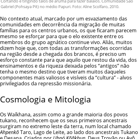
Cortando e tingindo talos de arumã para fazer balaios. Comunidade São
Gabriel (Pohsaya Pit) no médio Papuri. Foto: Aline Scolfaro, 2010.
No contexto atual, marcado por um esvaziamento das
comunidades em decorrência da migração de muitas
famílias para os centros urbanos, os que ficaram parecem
mesmo se esforçar para que o elo existente entre os
membros do grupo agnático continue vivo. Aliás, muitos
dizem hoje que, com todas as transformações ocorridas
na região desde a chegada dos brancos, é preciso um
esforço constante para que aquilo que restou da vida, dos
ensinamentos e da riqueza deixada pelos “antigos” não
tenha o mesmo destino que tiveram muitos daqueles
componentes mais valiosos e visíveis da “cultura” - alvos
privilegiados da repressão missionária.
Cosmologia e Mitologia
Os Waíkhana, assim como a grande maioria dos povos
tukano, reconhecem que os seus primeiros ancestrais
surgiram no extremo leste da terra, num local chamado
Ahpenkõ
Taro, Lago de Leite, ao lado dos ancestrais Tukano
e Desana. Criados por
Uhpó Kõãkhun
, Deus Trovão ou Avô