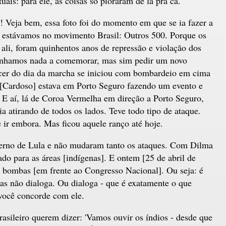
tuais: para ele, as coisas só pioraram de lá pra cá.
 Veja bem, essa foto foi do momento em que se ia fazer a
estávamos no movimento Brasil: Outros 500. Porque os
ali, foram quinhentos anos de repressão e violação dos
 tínhamos nada a comemorar, mas sim pedir um novo
cer do dia da marcha se iniciou com bombardeio em cima
[Cardoso] estava em Porto Seguro fazendo um evento e
'. E aí, lá de Coroa Vermelha em direção a Porto Seguro,
a atirando de todos os lados. Teve todo tipo de ataque.
e ir embora. Mas ficou aquele ranço até hoje.
verno de Lula e não mudaram tanto os ataques. Com Dilma
do para as áreas [indígenas]. E ontem [25 de abril de
e bombas [em frente ao Congresso Nacional]. Ou seja: é
as não dialoga. Ou dialoga - que é exatamente o que
 você concorde com ele.
sileiro querem dizer: 'Vamos ouvir os índios - desde que