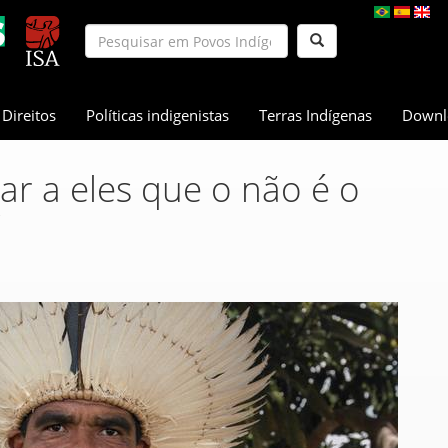
Direitos
Políticas indigenistas
Terras Indígenas
Downl
r a eles que o não é o
"