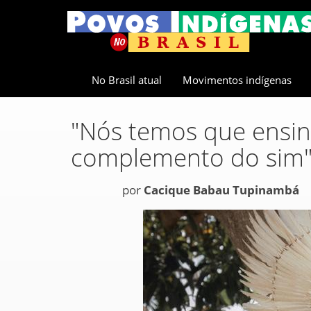
No Brasil atual
Movimentos indígenas
"Nós temos que ensina
complemento do sim
por
Cacique Babau Tupinambá