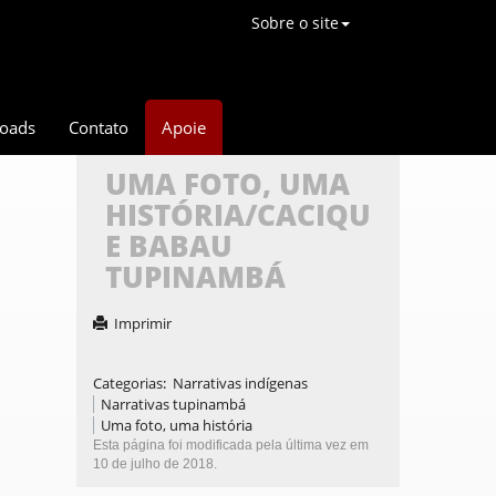
Sobre o site
oads
Contato
Apoie
UMA FOTO, UMA
HISTÓRIA/CACIQU
E BABAU
TUPINAMBÁ
Imprimir
Categorias
:
Narrativas indígenas
Narrativas tupinambá
Uma foto, uma história
Esta página foi modificada pela última vez em
10 de julho de 2018.