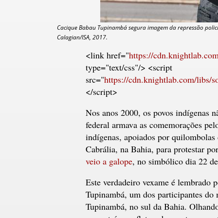
Cacique Babau Tupinambá segura imagem da repressão policia
Calagian/ISA, 2017.
<link href="
https://cdn.knightlab.com/
type="text/css"/> <script
src="
https://cdn.knightlab.com/libs/so
</script>
Nos anos 2000, os povos indígenas n
federal armava as comemorações pelo
indígenas, apoiados por quilombolas
Cabrália, na Bahia, para protestar por 
veio a galope
, no simbólico dia 22 de
Este verdadeiro vexame é lembrado po
Tupinambá, um dos participantes do 
Tupinambá, no sul da Bahia. Olhando 