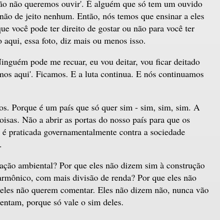
tão não queremos ouvir'. É alguém que só tem um ouvido
não de jeito nenhum. Então, nós temos que ensinar a eles
e você pode ter direito de gostar ou não para você ter
o aqui, essa foto, diz mais ou menos isso.
Ninguém pode me recuar, eu vou deitar, vou ficar deitado
os aqui'. Ficamos. E a luta continua. E nós continuamos
tos. Porque é um país que só quer sim - sim, sim, sim. A
oisas. Não a abrir as portas do nosso país para que os
 é praticada governamentalmente contra a sociedade
.
vação ambiental? Por que eles não dizem sim à construção
armônico, com mais divisão de renda? Por que eles não
í eles não querem comentar. Eles não dizem não, nunca vão
ntam, porque só vale o sim deles.