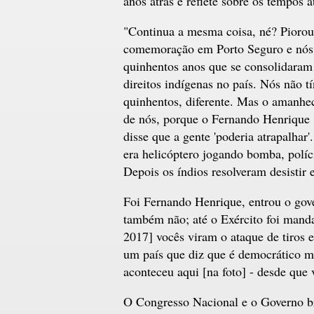
anos atrás e reflete sobre os tempos a
"Continua a mesma coisa, né? Piorou!
comemoração em Porto Seguro e nós 
quinhentos anos que se consolidaram 
direitos indígenas no país. Nós não
quinhentos, diferente. Mas o amanhe
de nós, porque o Fernando Henrique 
disse que a gente 'poderia atrapalhar
era helicóptero jogando bomba, políci
Depois os índios resolveram desistir 
Foi Fernando Henrique, entrou o go
também não; até o Exército foi manda
2017] vocês viram o ataque de tiros 
um país que diz que é democrático m
aconteceu aqui [na foto] - desde que
O Congresso Nacional e o Governo bra