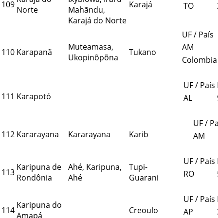
109
Karajá
TO
Norte
Mahãndu,
Karajá do Norte
UF / País
Muteamasa,
AM
110
Karapanã
Tukano
Ukopinõpõna
Colombia
UF / País
111
Karapotó
AL
UF / Pa
112
Kararayana
Kararayana
Karib
AM
UF / País
Karipuna de
Ahé, Karipuna,
Tupi-
113
RO
Rondônia
Ahé
Guarani
UF / País
Karipuna do
114
Creoulo
AP
Amapá