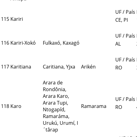
UF / País
115
Kariri
CE, PI
UF / País
116
Kariri-Xokó
Fulkaxó, Kaxagó
AL
UF / País
117
Karitiana
Caritiana, Yjxa
Arikén
RO
Arara de
Rondônia,
Arara Karo,
UF / País
Arara Tupi,
118
Karo
Ramarama
RO
Ntogapíd,
Ramaráma,
Urukú, Urumí, I
´târap