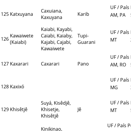
UF / País
Caxuiana,
125
Katxuyana
Karib
AM, PA
Kaxuyana
Kaiabi, Kayabi,
UF / País
Kawaiwete
Caiabi, Kaiaby,
Tupi-
126
MT
(Kaiabi)
Kajabi, Cajabi,
Guarani
Kawaiwete
UF / País
127
Kaxarari
Caxarari
Pano
AM, RO
UF / País
128
Kaxixó
MG
UF / País
Suyá, Kisêdjê,
129
Khisêtjê
Khisetje,
Jê
MT
Khisêtjê
UF / País
P
Kinikinao,