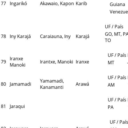
77
Ingarikó
Akawaio, Kapon
Karib
Guiana
Venezue
UF / País
GO, MT, PA
78
Iny Karajá
Caraiauna, Iny
Karajá
TO
UF / País
Iranxe
79
Irantxe, Manoki
Iranxe
MT
Manoki
UF / País
Yamamadi,
80
Jamamadi
Arawá
AM
Kanamanti
UF / País
81
Jaraqui
PA
UF / Paí