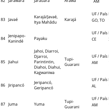
82
Jarawara
Jarauara
Arawá
AM
UF / País
Karajá/Javaé,
83
Javaé
Karajá
GO, TO
Itya Mahãdu
UF / País
Jenipapo-
84
Payaku
CE
Kanindé
Jahoi, Diarroi,
UF / País
Djarroi,
Tupi-
85
Jiahui
Parintintin,
AM
Guarani
Diahoi, Diahui,
Kagwaniwa
UF / País
Jeripancó,
86
Jiripancó
AL
Geripancó
UF / País
Tupi-
87
Juma
Yuma
AM
Guarani