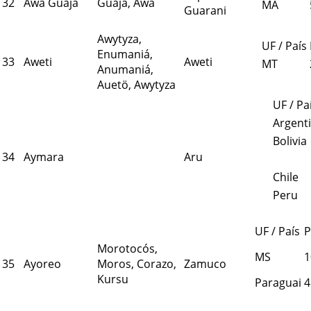
32
Awa Guajá
Guajá, Awa
MA
Guarani
Awytyza,
UF / País
Enumaniá,
33
Aweti
Aweti
MT
Anumaniá,
Auetö, Awytyza
UF / Pa
Argent
Bolivia
34
Aymara
Aru
Chile
Peru
UF / País
P
Morotocós,
MS
1
35
Ayoreo
Moros, Corazo,
Zamuco
Kursu
Paraguai
4