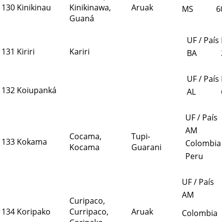
130
Kinikinau
Kinikinawa,
Aruak
MS
6
Guaná
UF / País
131
Kiriri
Kariri
BA
UF / País
132
Koiupanká
AL
UF / País
AM
Cocama,
Tupi-
133
Kokama
Colombia
Kocama
Guarani
Peru
UF / País
AM
Curipaco,
134
Koripako
Curripaco,
Aruak
Colombia