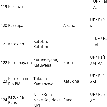
UF / Paí
119
Karuazu
AL
UF / País
120
Kassupá
Aikaná
RO
UF / Pa
Katokin,
121
Katokinn
AL
Katokinn
UF / País
Katuenayana,
122
Katuenayana
Karib
AM, PA
Katuwena
UF / País
Katukina do
Tukuna,
123
Katukina
AM
Rio Biá
Kamanawa
UF / País
Noke Kuin,
Katukina
124
Noke Koi, Noke
Pano
AC
Pano
Ko'í