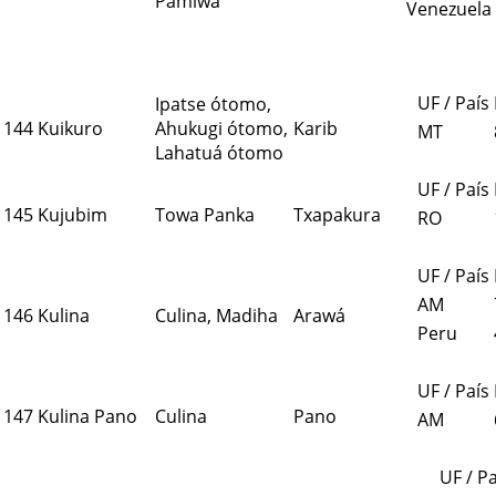
Pamíwa
Venezuela
UF / País
Ipatse ótomo,
144
Kuikuro
Ahukugi ótomo,
Karib
MT
Lahatuá ótomo
UF / País
145
Kujubim
Towa Panka
Txapakura
RO
UF / País
AM
146
Kulina
Culina, Madiha
Arawá
Peru
UF / País
147
Kulina Pano
Culina
Pano
AM
UF / Pa