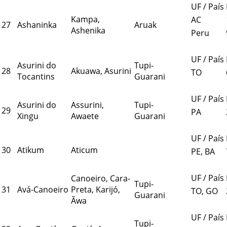
UF / País
Kampa,
AC
27
Ashaninka
Aruak
Ashenika
Peru
UF / País
Asurini do
Tupi-
28
Akuawa, Asurini
TO
Tocantins
Guarani
UF / País
Asurini do
Assurini,
Tupi-
29
PA
Xingu
Awaete
Guarani
UF / País
30
Atikum
Aticum
PE, BA
UF / País
Canoeiro, Cara-
Tupi-
31
Avá-Canoeiro
Preta, Karijó,
TO, GO
Guarani
Ãwa
UF / País
Tupi-