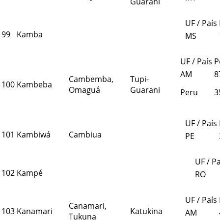
Guarani
UF / País
99
Kamba
MS
UF / País
P
AM
8
Cambemba,
Tupi-
100
Kambeba
Omaguá
Guarani
Peru
3
UF / País
101
Kambiwá
Cambiua
PE
UF / Pa
102
Kampé
RO
UF / País
Canamari,
103
Kanamari
Katukina
AM
Tukuna