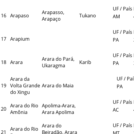
UF / País
Arapasso,
16
Arapaso
Tukano
AM
Arapaço
UF / País
17
Arapium
PA
UF / País
Arara do Pará,
18
Arara
Karib
PA
Ukaragma
UF / Paí
Arara da
19
Volta Grande
Arara do Maia
PA
do Xingu
UF / País
Arara do Rio
Apolima-Arara,
20
AC
Amônia
Arara Apolima
UF / País
Arara do
Arara do Rio
21
Beiradão, Arara
MT