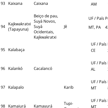
93
Kaixana
Caixana
AM
Beiço de pau,
UF / País
P
Suyá Novos,
Kajkwakratxi
94
Suyá
Jê
MT, PA
4
(Tapayuna)
Ocidentais,
Kajkwakratxi
UF / País
95
Kalabaça
CE
UF / País
96
Kalankó
Cacalancó
AL
UF / País
97
Kalapalo
Karib
MT
UF / País
Tupi-
98
Kamaiurá
Kamayurá
MT