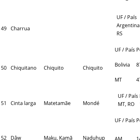
UF / País
Argentina
49
Charrua
RS
UF / País
P
Bolivia
8
50
Chiquitano
Chiquito
Chiquito
MT
4
UF / País
51
Cinta larga
Matetamãe
Mondé
MT, RO
UF / País
P
52
Dâw
Maku, Kamã
Naduhup
AM
1