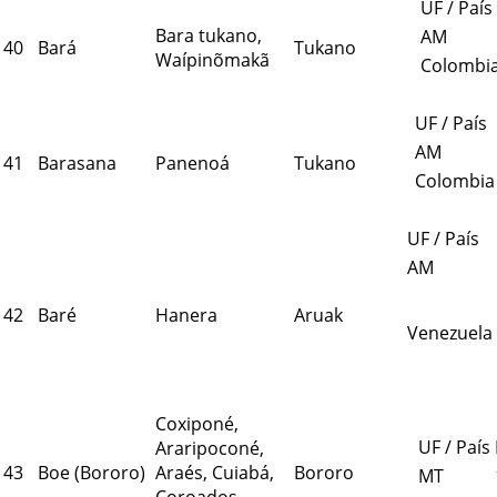
UF / País
Bara tukano,
AM
40
Bará
Tukano
Waípinõmakã
Colombi
UF / País
AM
41
Barasana
Panenoá
Tukano
Colombia
UF / País
AM
42
Baré
Hanera
Aruak
Venezuela
Coxiponé,
UF / País
Araripoconé,
43
Boe (Bororo)
Araés, Cuiabá,
Bororo
MT
Coroados,