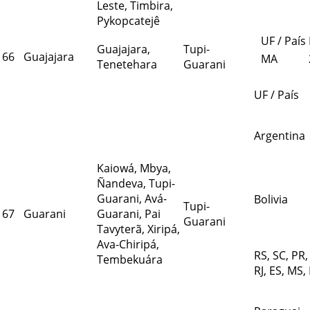
Leste, Timbira,
Pykopcatejê
UF / País
Guajajara,
Tupi-
66
Guajajara
MA
Tenetehara
Guarani
UF / País
Argentina
Kaiowá, Mbya,
Ñandeva, Tupi-
Guarani, Avá-
Bolivia
Tupi-
67
Guarani
Guarani, Pai
Guarani
Tavyterã, Xiripá,
Ava-Chiripá,
RS, SC, PR,
Tembekuára
RJ, ES, MS,