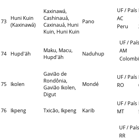
UF / País
Kaxinawá,
Huni Kuin
Cashinauá,
AC
73
Pano
(Kaxinawá)
Caxinauá, Huni
Peru
Kuin, Huni Kuin
UF / Paí
Maku, Macu,
AM
74
Hupd'äh
Naduhup
Hupd'äh
Colombi
Gavião de
UF / País
Rondônia,
75
Ikolen
Mondé
RO
Gavião Ikolen,
Digut
UF / País
76
Ikpeng
Txicão, Ikpeng
Karib
MT
UF / Paí
RR