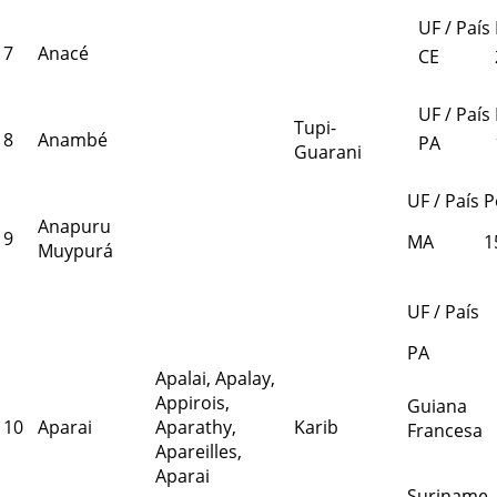
UF / País
7
Anacé
CE
UF / País
Tupi-
8
Anambé
PA
Guarani
UF / País
P
Anapuru
9
MA
1
Muypurá
UF / País
PA
Apalai, Apalay,
Appirois,
Guiana
10
Aparai
Aparathy,
Karib
Francesa
Apareilles,
Aparai
Suriname