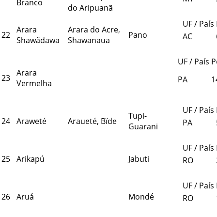
Branco
do Aripuanã
UF / País
Arara
Arara do Acre,
22
Pano
AC
Shawãdawa
Shawanaua
UF / País
P
Arara
23
PA
1
Vermelha
UF / País
Tupi-
24
Araweté
Araueté, Bïde
PA
Guarani
UF / País
25
Arikapú
Jabuti
RO
UF / País
26
Aruá
Mondé
RO