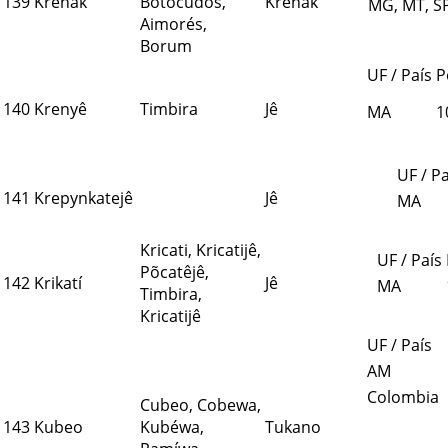
139
Krenak
Botocudos,
Krenák
MG, MT, S
Aimorés,
Borum
UF / País
P
140
Krenyê
Timbira
Jê
MA
1
UF / Pa
141
Krepynkatejê
Jê
MA
Kricati, Kricatijê,
UF / País
Põcatêjê,
142
Krikatí
Jê
MA
Timbira,
Kricatijê
UF / País
AM
Colombia
Cubeo, Cobewa,
143
Kubeo
Kubéwa,
Tukano