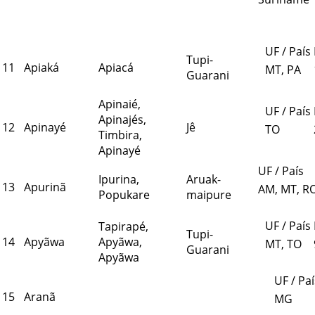
UF / País
Tupi-
11
Apiaká
Apiacá
MT, PA
Guarani
Apinaié,
UF / País
Apinajés,
12
Apinayé
Jê
TO
Timbira,
Apinayé
UF / País
Ipurina,
Aruak-
13
Apurinã
AM, MT, R
Popukare
maipure
UF / País
Tapirapé,
Tupi-
14
Apyãwa
Apyãwa,
MT, TO
Guarani
Apyãwa
UF / Paí
15
Aranã
MG