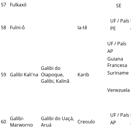
57
Fulkaxó
SE
UF / País
58
Fulni-ô
Ia-tê
PE
UF / País
AP
Guiana
Francesa
Galibi do
Suriname
59
Galibi Kali'na
Oiapoque,
Karib
Galibi, Kalinã
Venezuela
UF / País
Galibi-
Galibi do Uaçá,
60
Creoulo
AP
Marworno
Aruá