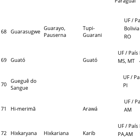
Paraguai
UF / Pa
Guarayo,
Tupi-
Bolivia
68
Guarasugwe
Pauserna
Guarani
RO
UF / País
69
Guató
Guató
MS, MT
UF / Pa
Gueguê do
70
PI
Sangue
UF / Pa
71
Hi-merimã
Arawá
AM
UF / País
72
Hixkaryana
Hixkariana
Karib
PA,AM