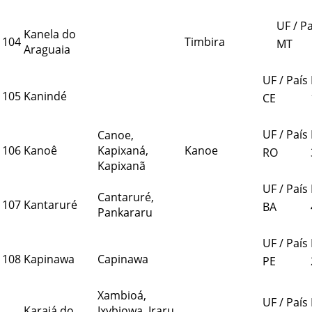
UF / Pa
Kanela do
104
Timbira
MT
Araguaia
UF / País
105
Kanindé
CE
UF / País
Canoe,
106
Kanoê
Kapixaná,
Kanoe
RO
Kapixanã
UF / País
Cantaruré,
107
Kantaruré
BA
Pankararu
UF / País
108
Kapinawa
Capinawa
PE
Xambioá,
UF / País
Karajá do
Ixybiowa, Iraru