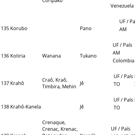
Coripako
Venezuela
UF / Pa
135
Korubo
Pano
AM
UF / País
AM
136
Kotiria
Wanana
Tukano
Colombia
UF / País
Craô, Kraô,
137
Krahô
Jê
TO
Timbira, Mehin
UF / País
138
Krahô-Kanela
Jê
TO
Crenaque,
UF / País
Crenac, Krenac,