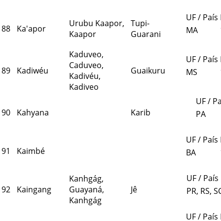
UF / País
Urubu Kaapor,
Tupi-
88
Ka'apor
MA
Kaapor
Guarani
Kaduveo,
UF / País
Caduveo,
89
Kadiwéu
Guaikuru
MS
Kadivéu,
Kadiveo
UF / Pa
90
Kahyana
Karib
PA
UF / País
91
Kaimbé
BA
UF / País
Kanhgág,
92
Kaingang
Guayaná,
Jê
PR, RS, S
Kanhgág
UF / País