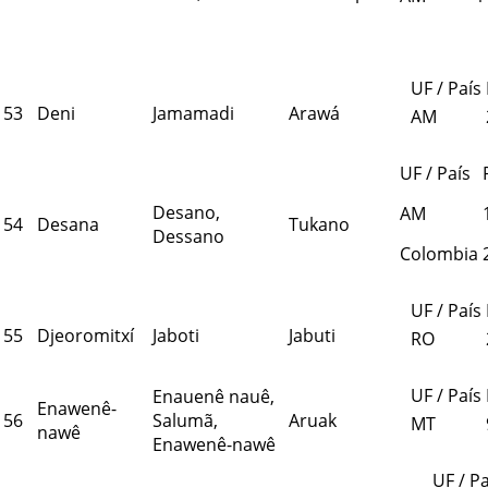
UF / País
53
Deni
Jamamadi
Arawá
AM
UF / País
Desano,
AM
54
Desana
Tukano
Dessano
Colombia
UF / País
55
Djeoromitxí
Jaboti
Jabuti
RO
UF / País
Enauenê nauê,
Enawenê-
56
Salumã,
Aruak
MT
nawê
Enawenê-nawê
UF / Pa