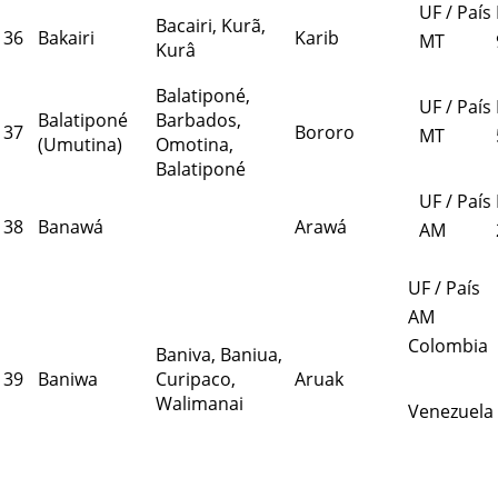
UF / País
Bacairi, Kurã,
36
Bakairi
Karib
MT
Kurâ
Balatiponé,
UF / País
Balatiponé
Barbados,
37
Bororo
MT
(Umutina)
Omotina,
Balatiponé
UF / País
38
Banawá
Arawá
AM
UF / País
AM
Colombia
Baniva, Baniua,
39
Baniwa
Curipaco,
Aruak
Walimanai
Venezuela