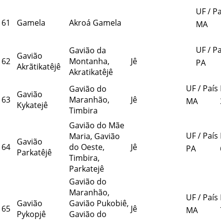
UF / Pa
61
Gamela
Akroá Gamela
MA
UF / Pa
Gavião da
Gavião
62
Montanha,
Jê
PA
Akrãtikatêjê
Akratikatêjê
UF / País
Gavião do
Gavião
63
Maranhão,
Jê
MA
Kykatejê
Timbira
Gavião do Mãe
UF / País
Maria, Gavião
Gavião
64
do Oeste,
Jê
PA
Parkatêjê
Timbira,
Parkatejê
Gavião do
Maranhão,
UF / País
Gavião
Gavião Pukobiê,
65
Jê
MA
Pykopjê
Gavião do