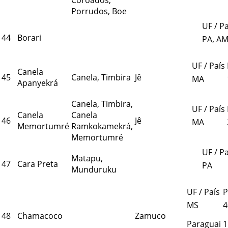
Porrudos, Boe
UF / Pa
44
Borari
PA, A
UF / País
Canela
45
Canela, Timbira
Jê
MA
Apanyekrá
Canela, Timbira,
UF / País
Canela
Canela
46
Jê
MA
Memortumré
Ramkokamekrá,
Memortumré
UF / Pa
Matapu,
47
Cara Preta
PA
Munduruku
UF / País
P
MS
4
48
Chamacoco
Zamuco
Paraguai
1