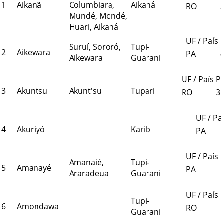
1
Aikanã
Columbiara,
Aikaná
RO
Mundé, Mondé,
Huari, Aikaná
UF / País
Suruí, Sororó,
Tupi-
2
Aikewara
PA
Aikewara
Guarani
UF / País
P
3
Akuntsu
Akunt'su
Tupari
RO
3
UF / Pa
4
Akuriyó
Karib
PA
UF / País
Amanaié,
Tupi-
5
Amanayé
PA
Araradeua
Guarani
UF / País
Tupi-
6
Amondawa
RO
Guarani