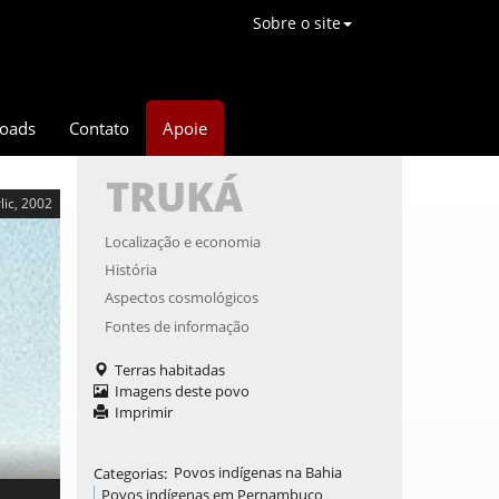
Sobre o site
oads
Contato
Apoie
TRUKÁ
lic, 2002
Localização e economia
História
Aspectos cosmológicos
Fontes de informação
Terras habitadas
Imagens deste povo
Imprimir
Categorias
:
Povos indígenas na Bahia
Povos indígenas em Pernambuco