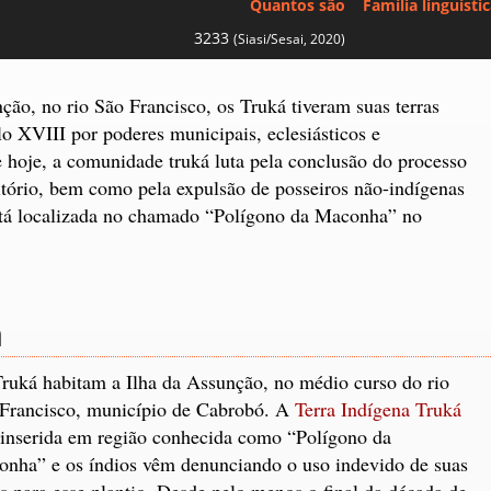
Quantos são
Família linguísti
3233
(Siasi/Sesai, 2020)
ção, no rio São Francisco, os Truká tiveram suas terras
o XVIII por poderes municipais, eclesiásticos e
e hoje, a comunidade truká luta pela conclusão do processo
ritório, bem como pela expulsão de posseiros não-indígenas
está localizada no chamado “Polígono da Maconha” no
a
ruká habitam a Ilha da Assunção, no médio curso do rio
Francisco, município de Cabrobó. A
Terra Indígena Truká
 inserida em região conhecida como “Polígono da
nha” e os índios vêm denunciando o uso indevido de suas
as para esse plantio. Desde pelo menos o final da década de