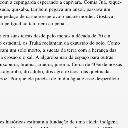
om a espingarda esperando a capivara. Comia Juá, xique-
assada, quixaba, também pegava um anzol, passava um
m pedaço de carne e esperava o jacaré morder. Gostava
o pe igual ao tatu nem ao peba”.
m em suas terras desde pelo menos a década de 70 e a
no estadual, os Truká reclamam da exaustão do solo. Como
ram um solo morto, a sucata da terra com a herança das
 a erosão e o sal. A algaroba não dá espaço para outras
uixabeira, braúna, arueira, jurema. Cerca de 40% de nossas
da algaroba, do adubo, dos agrotóxicos, das queimadas.
rroz! Por que ele precisa de muita água e esse desperdício
es históricas estimam a fundação de uma aldeia indígena