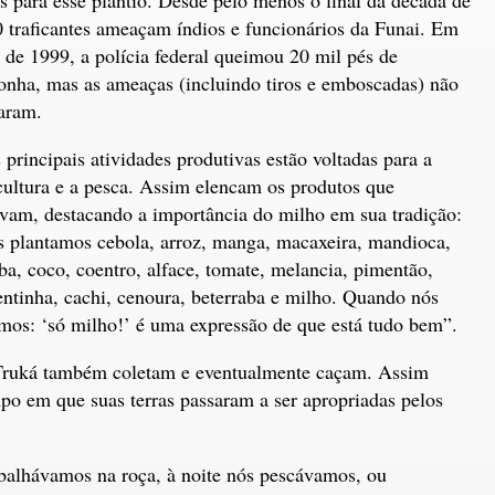
 traficantes ameaçam índios e funcionários da Funai. Em
l de 1999, a polícia federal queimou 20 mil pés de
nha, mas as ameaças (incluindo tiros e emboscadas) não
aram.
 principais atividades produtivas estão voltadas para a
cultura e a pesca. Assim elencam os produtos que
ivam, destacando a importância do milho em sua tradição:
 plantamos cebola, arroz, manga, macaxeira, mandioca,
ba, coco, coentro, alface, tomate, melancia, pimentão,
ntinha, cachi, cenoura, beterraba e milho. Quando nós
mos: ‘só milho!’ é uma expressão de que está tudo bem”.
ruká também coletam e eventualmente caçam. Assim
po em que suas terras passaram a ser apropriadas pelos
abalhávamos na roça, à noite nós pescávamos, ou