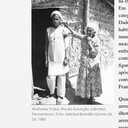
na e
Em 1
cate
Dado
habi
inun
mora
enfr
cont
figu
após
conv
Fran
Quan
arre
Mulheres Truká, Ilha da Assunção, Cabrobó,
ilho
Pernambuco. Foto: Aderbal Brandão Gomes de
arre
Sá, 1980
regi