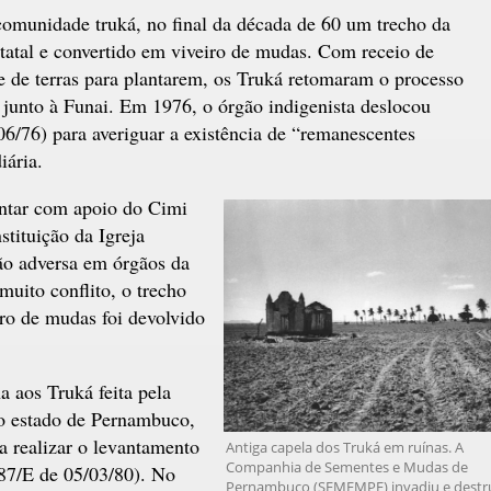
comunidade truká, no final da década de 60 um trecho da
statal e convertido em viveiro de mudas. Com receio de
e de terras para plantarem, os Truká retomaram o processo
ez junto à Funai. Em 1976, o órgão indigenista deslocou
06/76) para averiguar a existência de “remanescentes
iária.
ntar com apoio do Cimi
stituição da Igreja
ção adversa em órgãos da
muito conflito, o trecho
ro de mudas foi devolvido
 aos Truká feita pela
lo estado de Pernambuco,
a realizar o levantamento
Antiga capela dos Truká em ruínas. A
Companhia de Sementes e Mudas de
687/E de 05/03/80). No
Pernambuco (SEMEMPE) invadiu e destru