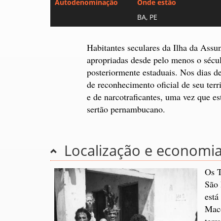
Autodenominação
Onde estão
BA, PE
Habitantes seculares da Ilha da Assun
apropriadas desde pelo menos o sécul
posteriormente estaduais. Nos dias d
de reconhecimento oficial de seu ter
e de narcotraficantes, uma vez que 
sertão pernambucano.
Localização e economi
Os T
São 
está
Maco
terr