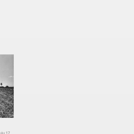
iu 17