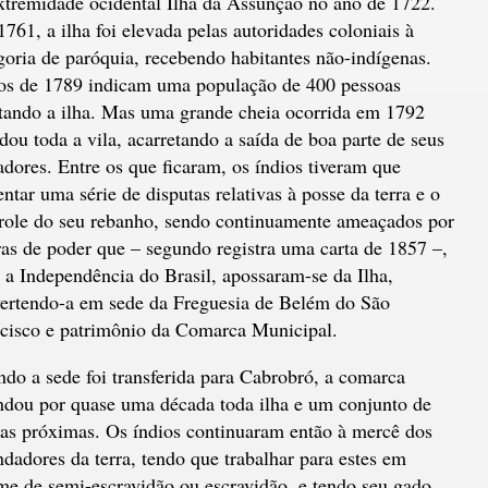
xtremidade ocidental Ilha da Assunção no ano de 1722.
761, a ilha foi elevada pelas autoridades coloniais à
goria de paróquia, recebendo habitantes não-indígenas.
s de 1789 indicam uma população de 400 pessoas
tando a ilha. Mas uma grande cheia ocorrida em 1792
dou toda a vila, acarretando a saída de boa parte de seus
dores. Entre os que ficaram, os índios tiveram que
entar uma série de disputas relativas à posse da terra e o
role do seu rebanho, sendo continuamente ameaçados por
ras de poder que – segundo registra uma carta de 1857 –,
 a Independência do Brasil, apossaram-se da Ilha,
ertendo-a em sede da Freguesia de Belém do São
cisco e patrimônio da Comarca Municipal.
do a sede foi transferida para Cabrobró, a comarca
ndou por quase uma década toda ilha e um conjunto de
tas próximas. Os índios continuaram então à mercê dos
ndadores da terra, tendo que trabalhar para estes em
me de semi-escravidão ou escravidão, e tendo seu gado