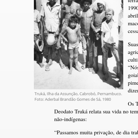
1990
abri
maco
cess
Suas
agri
cult
“Nós
goia
pime
dize
Truká, Ilha da Assunção, Cabrobó, Pernambuco.
Foto: Aderbal Brandão Gomes de Sá, 1980
Os T
Deodato Truká relata sua vida no tem
não-indígenas:
“Passamos muita privação, de dia tr