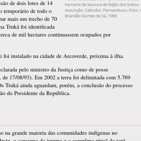
são de dois lotes de 14
hectares de lavoura de feijão dos índios, 
o temporário de todo o
Assunção, Cabrobó, Pernambuco. Foto: 
Brandão Gomes de Sá, 1980
par mais um trecho de 70
a Truká foi identificada
cerca de mil hectares continuassem ocupados por
foi instalado na cidade de Arcoverde, próxima à ilha.
clarada pelo ministro da Justiça como de posse
, de 17/08/93). Em 2002 a terra foi delimitada com 5.769
 Os Truká ainda aguardam, porém, a conclusão do processo
o do Presidente da República.
 na grande maioria das comunidades indígenas no
este, o consumo da jurema e o complexo ritual do toré