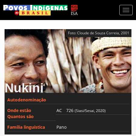
Togg
navi
Foto: Cloude de Souza Correia, 2001
Nukini
Autodenominação
Onde estão
AC
726
(Siasi/Sesai, 2020)
Quantos são
Família linguística
Pano