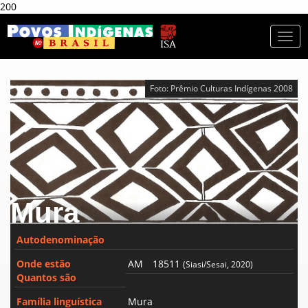
200
Togg
navi
Foto: Prêmio Culturas Indígenas 2008
Mura
Autodenominação
Onde estão
AM
18511
(Siasi/Sesai, 2020)
Quantos são
Família linguística
Mura