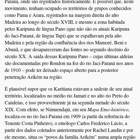
Paraná, onde são registrados historicamente. É possível que, neste
movimento, tenham ocupado os territórios de grupos conhecidos
como Pama e Arara, registrados na margem direita do alto
Madeira ao longo do século XVIII, e mesmo a zona habitada
pelos Karipuna de língua Pano (que não são os atuais Karipuna
do Jaci-Paraná, de língua Tupi) que se espalhavam pela alto
Madeira e pela região da confluência dos rios Mamoré, Beni e
Abunã, e que desapareceram das fontes no segundo decênio do
século XX. A saída dessas Karipuna Pano – cujas últimas aldeias
são documentadas pro Rondon na foz do rio Jaci-Paraná nos anos
de 1910 – pode ter deixado espaço aberto para a posterior
penetração Arikém na região.
É plausível supor que os Karitiana estavam a sudeste de seu atual
território, localizados no médio rio Jamari e no alto rio Preto do
Candeias, e isso provavelmente já na segunda metade do século
XIX. Com efeito, se Nimuendajú, em seu
Mapa Etno-histórico
,
localiza-os no rio Jaci-Paraná em 1909 (a partir da referência do
Tenente Costa Pinheiro), o etnólogo Carlos Frederico Lúcio, a
partir dos dados coletados anteriormente por Rachel Landin e por
ele mesmo, situa os “povos da família Arikém” numa ampla região