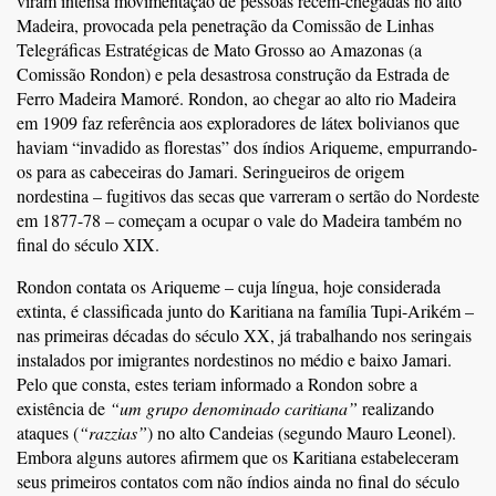
viram intensa movimentação de pessoas recém-chegadas no alto
Madeira, provocada pela penetração da Comissão de Linhas
Telegráficas Estratégicas de Mato Grosso ao Amazonas (a
Comissão Rondon) e pela desastrosa construção da Estrada de
Ferro Madeira Mamoré. Rondon, ao chegar ao alto rio Madeira
em 1909 faz referência aos exploradores de látex bolivianos que
haviam “invadido as florestas” dos índios Ariqueme, empurrando-
os para as cabeceiras do Jamari. Seringueiros de origem
nordestina – fugitivos das secas que varreram o sertão do Nordeste
em 1877-78 – começam a ocupar o vale do Madeira também no
final do século XIX.
Rondon contata os Ariqueme – cuja língua, hoje considerada
extinta, é classificada junto do Karitiana na família Tupi-Arikém –
nas primeiras décadas do século XX, já trabalhando nos seringais
instalados por imigrantes nordestinos no médio e baixo Jamari.
Pelo que consta, estes teriam informado a Rondon sobre a
existência de
“um grupo denominado caritiana”
realizando
ataques (
“razzias”
) no alto Candeias (segundo Mauro Leonel).
Embora alguns autores afirmem que os Karitiana estabeleceram
seus primeiros contatos com não índios ainda no final do século