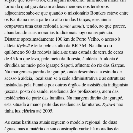
torno da qual gravitavam aldeias menores nos territórios
adjacentes; sabe-se que quando o missionário Bontkes esteve entre
os Karitiana nesta parte do alto rio das Garças, eles ainda
ocupavam uma casa redonda (
ambi atana
), tendo, ao que parece,
abandonado suas moradias tradicionais logo na sequência.
Distante aproximadamente 100 km de Porto Velho, o acesso à
aldeia
Kyõwã
é feito pelo asfalto da BR-364. Na altura do
quilômetro 50 da rodovia inicia-se uma estrada de terra de cerca
de 45 km que leva, pelo meio da floresta, à aldeia. A aldeia é
dividida ao meio pelo igarapé Sapoti, afluente do rio das Garças.
Na margem esquerda do igarapé, onde desemboca a estrada de
acesso à aldeia, localizam-se a sede administrativa e as estruturas
instaladas pela Funai e por outros órgãos de assistência indigenista
(escola, posto de saúde, residência dos professores), além das
residências de parte das famílias. Na margem direita do igarapé,
está situada a maior parte das residências familiares.
Kyõwã
não
tinha luz elétrica até 2005.
As casas karitiana atuais seguem o modelo regional, de duas
águas, mas a matéria de sua construção varia: há moradias de