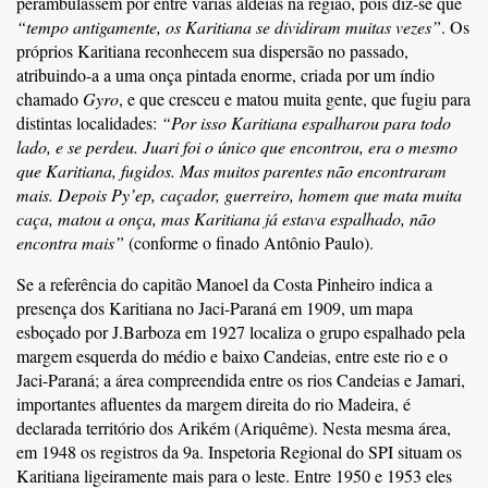
perambulassem por entre várias aldeias na região, pois diz-se que
“tempo antigamente, os Karitiana se dividiram muitas vezes”
. Os
próprios Karitiana reconhecem sua dispersão no passado,
atribuindo-a a uma onça pintada enorme, criada por um índio
chamado
Gyro
, e que cresceu e matou muita gente, que fugiu para
distintas localidades:
“Por isso Karitiana espalharou para todo
lado, e se perdeu. Juari foi o único que encontrou, era o mesmo
que Karitiana, fugidos. Mas muitos parentes não encontraram
mais. Depois Py’ep, caçador, guerreiro, homem que mata muita
caça, matou a onça, mas Karitiana já estava espalhado, não
encontra mais”
(conforme o finado Antônio Paulo).
Se a referência do capitão Manoel da Costa Pinheiro indica a
presença dos Karitiana no Jaci-Paraná em 1909, um mapa
esboçado por J.Barboza em 1927 localiza o grupo espalhado pela
margem esquerda do médio e baixo Candeias, entre este rio e o
Jaci-Paraná; a área compreendida entre os rios Candeias e Jamari,
importantes afluentes da margem direita do rio Madeira, é
declarada território dos Arikém (Ariquême). Nesta mesma área,
em 1948 os registros da 9a. Inspetoria Regional do SPI situam os
Karitiana ligeiramente mais para o leste. Entre 1950 e 1953 eles