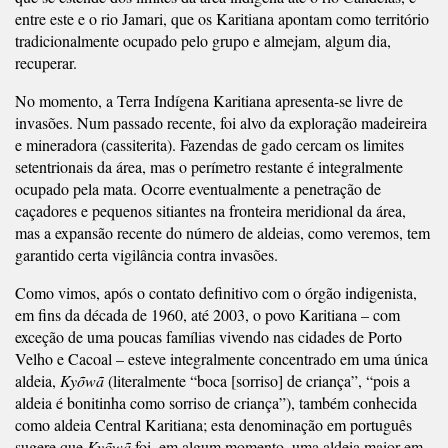
entre este e o rio Jamari, que os Karitiana apontam como território
tradicionalmente ocupado pelo grupo e almejam, algum dia,
recuperar.
No momento, a Terra Indígena Karitiana apresenta-se livre de
invasões. Num passado recente, foi alvo da exploração madeireira
e mineradora (cassiterita). Fazendas de gado cercam os limites
setentrionais da área, mas o perímetro restante é integralmente
ocupado pela mata. Ocorre eventualmente a penetração de
caçadores e pequenos sitiantes na fronteira meridional da área,
mas a expansão recente do número de aldeias, como veremos, tem
garantido certa vigilância contra invasões.
Como vimos, após o contato definitivo com o órgão indigenista,
em fins da década de 1960, até 2003, o povo Karitiana – com
exceção de uma poucas famílias vivendo nas cidades de Porto
Velho e Cacoal – esteve integralmente concentrado em uma única
aldeia,
Kyõwã
(literalmente “boca [sorriso] de criança”, “pois a
aldeia é bonitinha como sorriso de criança”), também conhecida
como aldeia Central Karitiana; esta denominação em português
sugere que
Kyõwã
foi, em algum momento, uma aldeia maior em