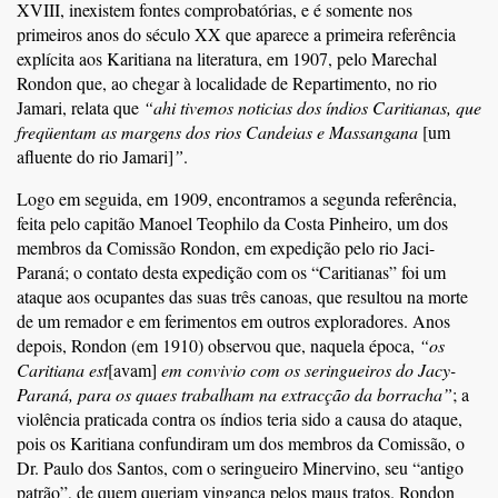
XVIII, inexistem fontes comprobatórias, e é somente nos
primeiros anos do século XX que aparece a primeira referência
explícita aos Karitiana na literatura, em 1907, pelo Marechal
Rondon que, ao chegar à localidade de Repartimento, no rio
Jamari, relata que
“ahi tivemos noticias dos índios Caritianas, que
freqüentam as margens dos rios Candeias e Massangana
[um
afluente do rio Jamari]
”
.
Logo em seguida, em 1909, encontramos a segunda referência,
feita pelo capitão Manoel Teophilo da Costa Pinheiro, um dos
membros da Comissão Rondon, em expedição pelo rio Jaci-
Paraná; o contato desta expedição com os “Caritianas” foi um
ataque aos ocupantes das suas três canoas, que resultou na morte
de um remador e em ferimentos em outros exploradores. Anos
depois, Rondon (em 1910) observou que, naquela época,
“os
Caritiana est
[avam]
em convivio com os seringueiros do Jacy-
Paraná, para os quaes trabalham na extracção da borracha”
; a
violência praticada contra os índios teria sido a causa do ataque,
pois os Karitiana confundiram um dos membros da Comissão, o
Dr. Paulo dos Santos, com o seringueiro Minervino, seu “antigo
patrão”, de quem queriam vingança pelos maus tratos. Rondon