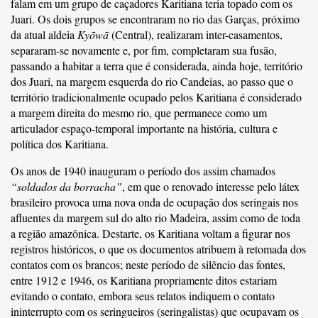
falam em um grupo de caçadores Karitiana teria topado com os
Juari. Os dois grupos se encontraram no rio das Garças, próximo
da atual aldeia
Kyõwã
(Central), realizaram inter-casamentos,
separaram-se novamente e, por fim, completaram sua fusão,
passando a habitar a terra que é considerada, ainda hoje, território
dos Juari, na margem esquerda do rio Candeias, ao passo que o
território tradicionalmente ocupado pelos Karitiana é considerado
a margem direita do mesmo rio, que permanece como um
articulador espaço-temporal importante na história, cultura e
política dos Karitiana.
Os anos de 1940 inauguram o período dos assim chamados
“soldados da borracha”
, em que o renovado interesse pelo látex
brasileiro provoca uma nova onda de ocupação dos seringais nos
afluentes da margem sul do alto rio Madeira, assim como de toda
a região amazônica. Destarte, os Karitiana voltam a figurar nos
registros históricos, o que os documentos atribuem à retomada dos
contatos com os brancos; neste período de silêncio das fontes,
entre 1912 e 1946, os Karitiana propriamente ditos estariam
evitando o contato, embora seus relatos indiquem o contato
ininterrupto com os seringueiros (seringalistas) que ocupavam os