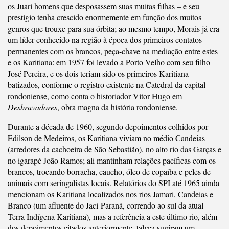
os Juari homens que desposassem suas muitas filhas – e seu
prestígio tenha crescido enormemente em função dos muitos
genros que trouxe para sua órbita; ao mesmo tempo, Morais já era
um líder conhecido na região à época dos primeiros contatos
permanentes com os brancos, peça-chave na mediação entre estes
e os Karitiana: em 1957 foi levado a Porto Velho com seu filho
José Pereira, e os dois teriam sido os primeiros Karitiana
batizados, conforme o registro existente na Catedral da capital
rondoniense, como conta o historiador Vitor Hugo em
Desbravadores
, obra magna da história rondoniense.
Durante a década de 1960, segundo depoimentos colhidos por
Edilson de Medeiros, os Karitiana viviam no médio Candeias
(arredores da cachoeira de São Sebastião), no alto rio das Garças e
no igarapé João Ramos; ali mantinham relações pacíficas com os
brancos, trocando borracha, caucho, óleo de copaíba e peles de
animais com seringalistas locais. Relatórios do SPI até 1965 ainda
mencionam os Karitiana localizados nos rios Jamari, Candeias e
Branco (um afluente do Jaci-Paraná, correndo ao sul da atual
Terra Indígena Karitiana), mas a referência a este último rio, além
dos depoimentos citados anteriormente, talvez sugiram um