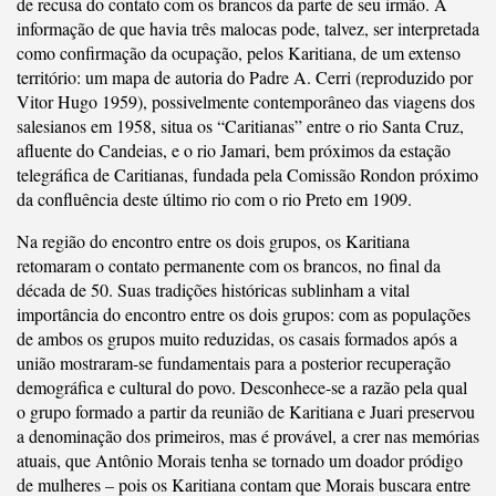
de recusa do contato com os brancos da parte de seu irmão. A
informação de que havia três malocas pode, talvez, ser interpretada
como confirmação da ocupação, pelos Karitiana, de um extenso
território: um mapa de autoria do Padre A. Cerri (reproduzido por
Vitor Hugo 1959), possivelmente contemporâneo das viagens dos
salesianos em 1958, situa os “Caritianas” entre o rio Santa Cruz,
afluente do Candeias, e o rio Jamari, bem próximos da estação
telegráfica de Caritianas, fundada pela Comissão Rondon próximo
da confluência deste último rio com o rio Preto em 1909.
Na região do encontro entre os dois grupos, os Karitiana
retomaram o contato permanente com os brancos, no final da
década de 50. Suas tradições históricas sublinham a vital
importância do encontro entre os dois grupos: com as populações
de ambos os grupos muito reduzidas, os casais formados após a
união mostraram-se fundamentais para a posterior recuperação
demográfica e cultural do povo. Desconhece-se a razão pela qual
o grupo formado a partir da reunião de Karitiana e Juari preservou
a denominação dos primeiros, mas é provável, a crer nas memórias
atuais, que Antônio Morais tenha se tornado um doador pródigo
de mulheres – pois os Karitiana contam que Morais buscara entre