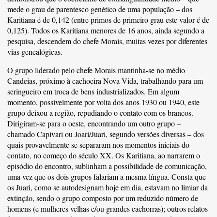
mede o grau de parentesco genético de uma população – dos
Karitiana é de 0,142 (entre primos de primeiro grau este valor é de
0,125). Todos os Karitiana menores de 16 anos, ainda segundo a
pesquisa, descendem do chefe Morais, muitas vezes por diferentes
vias genealógicas.
O grupo liderado pelo chefe Morais mantinha-se no médio
Candeias, próximo à cachoeira Nova Vida, trabalhando para um
seringueiro em troca de bens industrializados. Em algum
momento, possivelmente por volta dos anos 1930 ou 1940, este
grupo deixou a região, repudiando o contato com os brancos.
Dirigiram-se para o oeste, encontrando um outro grupo –
chamado Capivari ou Joari/Juari, segundo versões diversas – dos
quais provavelmente se separaram nos momentos iniciais do
contato, no começo do século XX. Os Karitiana, ao narrarem o
episódio do encontro, sublinham a possibilidade de comunicação,
uma vez que os dois grupos falariam a mesma língua. Consta que
os Juari, como se autodesignam hoje em dia, estavam no limiar da
extinção, sendo o grupo composto por um reduzido número de
homens (e mulheres velhas e/ou grandes cachorras); outros relatos