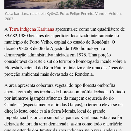
Casa karitiana na aldeia Kyõwã. Foto: Felipe Ferreira Vander Velden,
2003.
A
Terra Indígena Karitiana
apresenta-se como um quadrilátero de
89.682,1380 hectares de superfície, localizado inteiramente no
município de Porto Velho, capital do estado de Rondônia. O
decreto 93.068 de 06 de Agosto de 1986 homologou a
demarcação administrativa iniciada em 1976. Uma porção
considerável do leste e sul do território homologado incide sobre a
Floresta Nacional do Bom Futuro, infelizmente uma das áreas de
proteção ambiental mais devastada de Rondônia.
A área apresenta cobertura vegetal do tipo floresta ombrófila
aberta, com alguns trechos de floresta ombrófila fechada. Cortado
por inúmeros igarapés afluentes da margem esquerda do rio
Candeias (especialmente o rio das Garças), o terreno eleva-se na
direção leste, onde está a Serra Morais, local de grande
importância histórica e simbólica para os Karitiana. Esta área foi
deixada de fora da terra demarcada, assim como todo o território
que se estende dos limites da área indígena até o rio Candeias, e