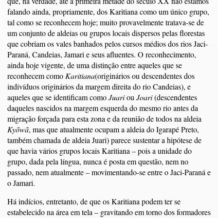
que, na verdade, até a primeira metade do século XX não estamos
falando ainda, propriamente, dos Karitiana como um único grupo,
tal como se reconhecem hoje; muito provavelmente tratava-se de
um conjunto de aldeias ou grupos locais dispersos pelas florestas
que cobriam os vales banhados pelos cursos médios dos rios Jaci-
Paraná, Candeias, Jamari e seus afluentes. O reconhecimento,
ainda hoje vigente, de uma distinção entre aqueles que se
reconhecem como
Karitiana
(originários ou descendentes dos
indivíduos originários da margem direita do rio Candeias), e
aqueles que se identificam como
Juari
ou
Joari
(descendentes
daqueles nascidos na margem esquerda do mesmo rio antes da
migração forçada para esta zona e da reunião de todos na aldeia
Kyõwã
, mas que atualmente ocupam a aldeia do Igarapé Preto,
também chamada de aldeia Juari) parece sustentar a hipótese de
que havia vários grupos locais Karitiana – pois a unidade do
grupo, dada pela língua, nunca é posta em questão, nem no
passado, nem atualmente – movimentando-se entre o Jaci-Paraná e
o Jamari.
Há indícios, entretanto, de que os Karitiana podem ter se
estabelecido na área em tela – gravitando em torno dos formadores