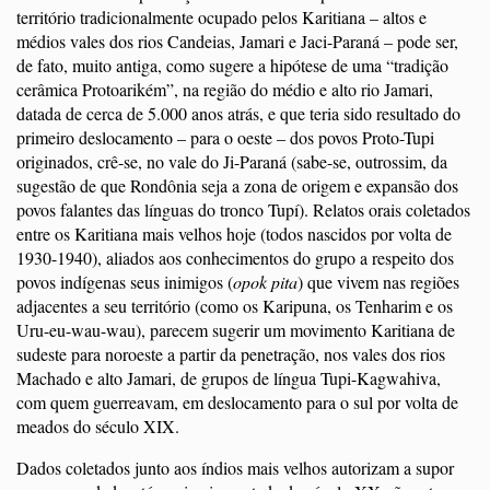
território tradicionalmente ocupado pelos Karitiana – altos e
médios vales dos rios Candeias, Jamari e Jaci-Paraná – pode ser,
de fato, muito antiga, como sugere a hipótese de uma “tradição
cerâmica Protoarikém”, na região do médio e alto rio Jamari,
datada de cerca de 5.000 anos atrás, e que teria sido resultado do
primeiro deslocamento – para o oeste – dos povos Proto-Tupi
originados, crê-se, no vale do Ji-Paraná (sabe-se, outrossim, da
sugestão de que Rondônia seja a zona de origem e expansão dos
povos falantes das línguas do tronco Tupí). Relatos orais coletados
entre os Karitiana mais velhos hoje (todos nascidos por volta de
1930-1940), aliados aos conhecimentos do grupo a respeito dos
povos indígenas seus inimigos (
opok pita
) que vivem nas regiões
adjacentes a seu território (como os Karipuna, os Tenharim e os
Uru-eu-wau-wau), parecem sugerir um movimento Karitiana de
sudeste para noroeste a partir da penetração, nos vales dos rios
Machado e alto Jamari, de grupos de língua Tupi-Kagwahiva,
com quem guerreavam, em deslocamento para o sul por volta de
meados do século XIX.
Dados coletados junto aos índios mais velhos autorizam a supor