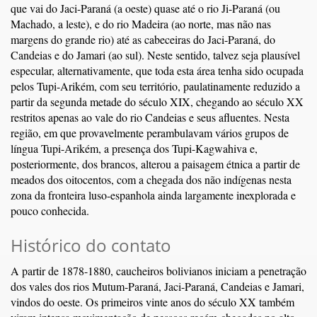
que vai do Jaci-Paraná (a oeste) quase até o rio Ji-Paraná (ou
Machado, a leste), e do rio Madeira (ao norte, mas não nas
margens do grande rio) até as cabeceiras do Jaci-Paraná, do
Candeias e do Jamari (ao sul). Neste sentido, talvez seja plausível
especular, alternativamente, que toda esta área tenha sido ocupada
pelos Tupi-Arikém, com seu território, paulatinamente reduzido a
partir da segunda metade do século XIX, chegando ao século XX
restritos apenas ao vale do rio Candeias e seus afluentes. Nesta
região, em que provavelmente perambulavam vários grupos de
língua Tupi-Arikém, a presença dos Tupi-Kagwahiva e,
posteriormente, dos brancos, alterou a paisagem étnica a partir de
meados dos oitocentos, com a chegada dos não indígenas nesta
zona da fronteira luso-espanhola ainda largamente inexplorada e
pouco conhecida.
Histórico do contato
A partir de 1878-1880, caucheiros bolivianos iniciam a penetração
dos vales dos rios Mutum-Paraná, Jaci-Paraná, Candeias e Jamari,
vindos do oeste. Os primeiros vinte anos do século XX também