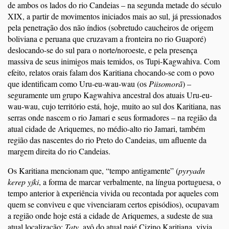
de ambos os lados do rio Candeias – na segunda metade do século
XIX, a partir de movimentos iniciados mais ao sul, já pressionados
pela penetração dos não índios (sobretudo caucheiros de origem
boliviana e peruana que cruzavam a fronteira no rio Guaporé)
deslocando-se do sul para o norte/noroeste, e pela presença
massiva de seus inimigos mais temidos, os Tupi-Kagwahiva. Com
efeito, relatos orais falam dos Karitiana chocando-se com o povo
que identificam como Uru-eu-wau-wau (os
Piisomorã
) –
seguramente um grupo Kagwahiva ancestral dos atuais Uru-eu-
wau-wau, cujo território está, hoje, muito ao sul dos Karitiana, nas
serras onde nascem o rio Jamari e seus formadores – na região da
atual cidade de Ariquemes, no médio-alto rio Jamari, também
região das nascentes do rio Preto do Candeias, um afluente da
margem direita do rio Candeias.
Os Karitiana mencionam que, “tempo antigamente” (
pyryadn
kerep yjki
, a forma de marcar verbalmente, na língua portuguesa, o
tempo anterior à experiência vivida ou recontada por aqueles com
quem se conviveu e que vivenciaram certos episódios), ocupavam
a região onde hoje está a cidade de Ariquemes, a sudeste de sua
atual localização;
Taty
, avô do atual pajé Cizino Karitiana, vivia