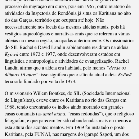
processo de migração em curso, pois em 1967, outro relatório de
atividades da Inspetoria de Rondônia já situa os Karitiana no alto
rio das Garças, território que ocupam até hoje. Não
necessariamente nos locais das mesmas aldeias atuais, pois há
vestígios arqueológicos e narrativas orais que se referem a várias
aldeias na mesma região, ocupadas anteriormente. Os missionários
do SIL Rachel e David Landin sabidamente residiram na aldeia
Kyõwã
entre 1972 e 1977, onde desenvolveram estudos em
linguística e antropologia e atividades de evangelização. Rachel
Landin afirma que a aldeia era habitada pelo menos
“desde os
últimos 16 anos”
: isso significa que o sítio da atual aldeia
Kyõwã
teria sido fundado por volta de 1973.
O missionário Willem Bontkes, do SIL (Sociedade Internacional
de Linguísitca), esteve entre os Karitiana no rio das Garças em
1968, tendo encontrado os índios ainda morando em grandes
casas comunais (as
ambi atana
, “casas redondas”), que o religioso
fotografou, e que parecem ter sido abandonadas mais ou menos a
esta altura dos acontecimentos. Em 1969 foi instalado o posto
Karitiana, pela FUNAI, nas margens do igarapé Sapoti, um dos