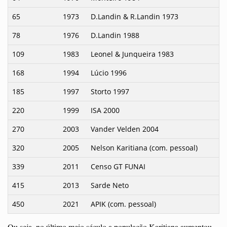
65
1973
D.Landin & R.Landin 1973
78
1976
D.Landin 1988
109
1983
Leonel & Junqueira 1983
168
1994
Lúcio 1996
185
1997
Storto 1997
220
1999
ISA 2000
270
2003
Vander Velden 2004
320
2005
Nelson Karitiana (com. pessoal)
339
2011
Censo GT FUNAI
415
2013
Sarde Neto
450
2021
APIK (com. pessoal)
Ou seja, no último meio século a população Karitiana aumentou