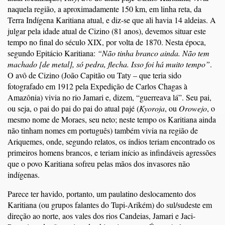
naquela região, a aproximadamente 150 km, em linha reta, da
Terra Indígena Karitiana atual, e diz-se que ali havia 14 aldeias. A
julgar pela idade atual de Cizino (81 anos), devemos situar este
tempo no final do século XIX, por volta de 1870. Nesta época,
segundo Epitácio Karitiana:
“Não tinha branco ainda. Não tem
machado [de metal], só pedra, flecha. Isso foi há muito tempo”
.
O avô de Cizino (João Capitão ou Taty – que teria sido
fotografado em 1912 pela Expedição de Carlos Chagas à
Amazônia) vivia no rio Jamari e, dizem, “guerreava lá”. Seu pai,
ou seja, o pai do pai do pai do atual pajé (
Kyoroja
, ou
Orowejo
, o
mesmo nome de Moraes, seu neto; neste tempo os Karitiana ainda
não tinham nomes em português) também vivia na região de
Ariquemes, onde, segundo relatos, os índios teriam encontrado os
primeiros homens brancos, e teriam início as infindáveis agressões
que o povo Karitiana sofreu pelas mãos dos invasores não
indígenas.
Parece ter havido, portanto, um paulatino deslocamento dos
Karitiana (ou grupos falantes do Tupi-Arikém) do sul/sudeste em
direção ao norte, aos vales dos rios Candeias, Jamari e Jaci-