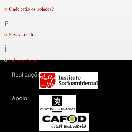
Onde estão os isolados?
P
Povos isolados
Í
Índios isolados